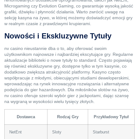
Microgaming czy Evolution Gaming, co gwarantuje wysoką jakość
grafiki, dźwięku i płynność działania. Warto zwrócić uwagę na
sekcję kasyna na żywo, w której możemy doświadczyć emocji gry
w realnym czasie z prawdziwymi krupierami.
Nowości i Ekskluzywne Tytuły
nv casino nieustannie dba o to, aby oferować swoim
użytkownikom najnowsze i najbardziej ekscytujące gry. Regularne
aktualizacje biblioteki o nowe tytuły to standard. Często pojawiają
się również ekskluzywne gry, dostępne tylko w tym kasynie, co
dodatkowo zwiększa atrakcyjność platformy. Kasyno często
współpracuje z młodymi, obiecującymi studiami deweloperskimi,
wprowadzając na rynek innowacyjne rozwiązania i alternatywne
podejścia do gier hazardowych. Dla miłośników slotów na żywo,
nv casino oferuje szeroki wybór gier z jackpotami, dając szansę
na wygraną w wysokości wielu tysięcy złotych.
Dostawca
Rodzaj Gry
Przykładowy Tytuł
NetEnt
Sloty
Starburst