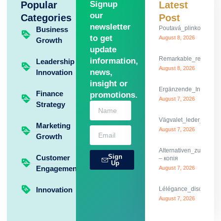
Popular
Signup
Latest
our
Categories
Post
newsletter
Poutavá_plinko_game
Business
to get
August 8, 2026
Growth
update
Remarkable_reflexes_
information,
Leadership
August 8, 2026
news,
Innovation
insight or
Ergänzende_Informati
Finance
promotions.
August 7, 2026
Strategy
Vägvalet_leder_dig_g
Marketing
August 7, 2026
Growth
Alternativen_zum_Glü
Sign
Customer
– копія
Up
Engagement
August 7, 2026
Innovation
Lélégance_discrète_d
August 7, 2026