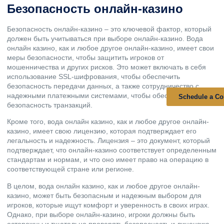
Безопасность онлайн-казино
Безопасность онлайн-казино – это ключевой фактор, который
должен быть учитываться при выборе онлайн-казино. Вода
онлайн казино, как и любое другое онлайн-казино, имеет свои
меры безопасности, чтобы защитить игроков от
мошенничества и других рисков. Это может включать в себя
использование SSL-шифрования, чтобы обеспечить
безопасность передачи данных, а также сотрудничество с
надежными платежными системами, чтобы обеспечить
Schedule a Co
безопасность транзакций.
Кроме того, вода онлайн казино, как и любое другое онлайн-
казино, имеет свою лицензию, которая подтверждает его
легальность и надежность. Лицензия – это документ, который
подтверждает, что онлайн-казино соответствует определенным
стандартам и нормам, и что оно имеет право на операцию в
соответствующей стране или регионе.
В целом, вода онлайн казино, как и любое другое онлайн-
казино, может быть безопасным и надежным выбором для
игроков, которые ищут комфорт и уверенность в своих играх.
Однако, при выборе онлайн-казино, игроки должны быть
осторожны и тщательно проверять безопасность и лицензию