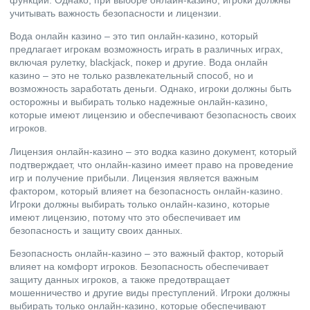
функций. Однако, при выборе онлайн-казино, игроки должны
учитывать важность безопасности и лицензии.
Вода онлайн казино – это тип онлайн-казино, который
предлагает игрокам возможность играть в различных играх,
включая рулетку, blackjack, покер и другие. Вода онлайн
казино – это не только развлекательный способ, но и
возможность заработать деньги. Однако, игроки должны быть
осторожны и выбирать только надежные онлайн-казино,
которые имеют лицензию и обеспечивают безопасность своих
игроков.
Лицензия онлайн-казино – это
водка казино
документ, который
подтверждает, что онлайн-казино имеет право на проведение
игр и получение прибыли. Лицензия является важным
фактором, который влияет на безопасность онлайн-казино.
Игроки должны выбирать только онлайн-казино, которые
имеют лицензию, потому что это обеспечивает им
безопасность и защиту своих данных.
Безопасность онлайн-казино – это важный фактор, который
влияет на комфорт игроков. Безопасность обеспечивает
защиту данных игроков, а также предотвращает
мошенничество и другие виды преступлений. Игроки должны
выбирать только онлайн-казино, которые обеспечивают