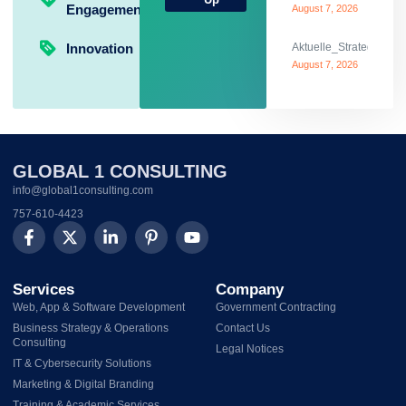
Engagement
August 7, 2026
Innovation
Aktuelle_Strategien_
August 7, 2026
GLOBAL 1 CONSULTING
info@global1consulting.com
757-610-4423
Services
Company
Web, App & Software Development
Government Contracting
Business Strategy & Operations
Contact Us
Consulting
Legal Notices
IT & Cybersecurity Solutions
Marketing & Digital Branding
Training & Academic Services