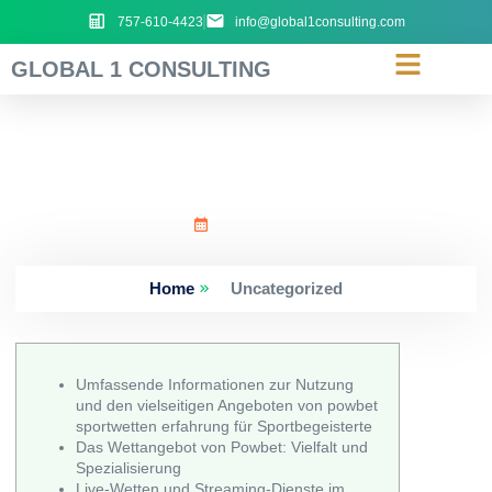
757-610-4423
info@global1consulting.com
GLOBAL 1 CONSULTING
Umfassende_Information
June 25, 2026
Home
Uncategorized
Umfassende Informationen zur Nutzung
und den vielseitigen Angeboten von powbet
sportwetten erfahrung für Sportbegeisterte
Das Wettangebot von Powbet: Vielfalt und
Spezialisierung
Live-Wetten und Streaming-Dienste im