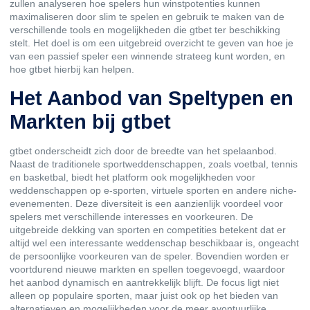
zullen analyseren hoe spelers hun winstpotenties kunnen
maximaliseren door slim te spelen en gebruik te maken van de
verschillende tools en mogelijkheden die gtbet ter beschikking
stelt. Het doel is om een uitgebreid overzicht te geven van hoe je
van een passief speler een winnende strateeg kunt worden, en
hoe gtbet hierbij kan helpen.
Het Aanbod van Speltypen en
Markten bij gtbet
gtbet onderscheidt zich door de breedte van het spelaanbod.
Naast de traditionele sportweddenschappen, zoals voetbal, tennis
en basketbal, biedt het platform ook mogelijkheden voor
weddenschappen op e-sporten, virtuele sporten en andere niche-
evenementen. Deze diversiteit is een aanzienlijk voordeel voor
spelers met verschillende interesses en voorkeuren. De
uitgebreide dekking van sporten en competities betekent dat er
altijd wel een interessante weddenschap beschikbaar is, ongeacht
de persoonlijke voorkeuren van de speler. Bovendien worden er
voortdurend nieuwe markten en spellen toegevoegd, waardoor
het aanbod dynamisch en aantrekkelijk blijft. De focus ligt niet
alleen op populaire sporten, maar juist ook op het bieden van
alternatieven en mogelijkheden voor de meer avontuurlijke