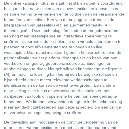
De online kansspelindustrie staat niet stil, en gtbet is voortdurend
bezig met het ontwikkelen van nieuwe functies en innovaties om
de spelervaring te verbeteren en te voldoen aan de veranderende
behoeften van spelers. Een van de belangrijkste trends is de
integratie van virtual reality (VR) en augmented reality (AR)
technologieën. Deze technologieën bieden de mogelijkheid om
een nog meer meeslepende en interactieve spelervaring te
creëren, bijvoorbeeld door spelers in een virtuele sportstadion te
plaatsen of door AR-elementen toe te voegen aan live
wedstrijden. Daarnaast investeert gtbet in het verbeteren van de
personalisatie van het platform, door spelers op basis van hun
voorkeuren en gedrag gepersonaliseerde aanbiedingen en
aanbevelingen te doen. Het gebruik van kunstmatige intelligentie
(AI) en machine learning kan hierbij een belangrijke rol spelen
bijvoorbeeld om de meest relevante weddenschappen te
identificeren en de kansen op winst te vergroten. Een andere
ontwikkeling is de focus op verantwoordelijk spelen en het
aanbieden van tools om spelers te helpen hun speelgedrag te
beheersen. We kunnen verwachten dat gtbet in de toekomst nog
meer aandacht zal besteden aan deze aspecten, om een veilige
en verantwoorde spelomgeving te creëren.
De toewijding aan innovatie en de continue verbetering van de
gebruikerservaring positioneren gtbet als een toonaangevend