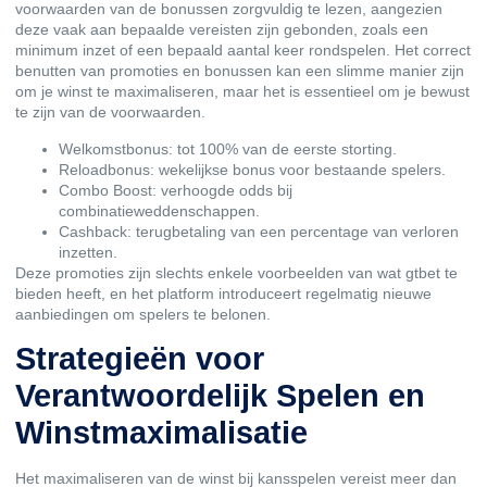
voorwaarden van de bonussen zorgvuldig te lezen, aangezien
deze vaak aan bepaalde vereisten zijn gebonden, zoals een
minimum inzet of een bepaald aantal keer rondspelen. Het correct
benutten van promoties en bonussen kan een slimme manier zijn
om je winst te maximaliseren, maar het is essentieel om je bewust
te zijn van de voorwaarden.
Welkomstbonus: tot 100% van de eerste storting.
Reloadbonus: wekelijkse bonus voor bestaande spelers.
Combo Boost: verhoogde odds bij
combinatieweddenschappen.
Cashback: terugbetaling van een percentage van verloren
inzetten.
Deze promoties zijn slechts enkele voorbeelden van wat gtbet te
bieden heeft, en het platform introduceert regelmatig nieuwe
aanbiedingen om spelers te belonen.
Strategieën voor
Verantwoordelijk Spelen en
Winstmaximalisatie
Het maximaliseren van de winst bij kansspelen vereist meer dan