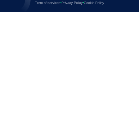
Term of services
Privacy Policy
Cookie Policy