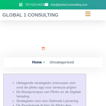
757-610-4423
info@global1consulting.com
GLOBAL 1 CONSULTING
Uitdagende_strategieën_
June 29, 2026
Home
Uncategorized
Uitdagende strategieën ontvouwen zich
rond de plinko app voor serieuze prijzen
De Basisprincipes van Plinko en de Digitale
Vertaling
Strategieën voor een Optimale Lancering
De Psychologie Achter de Plinko App