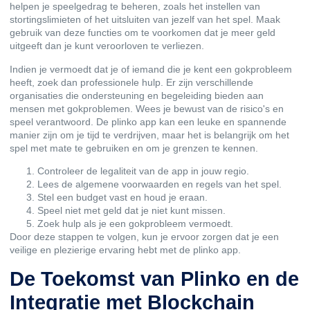
helpen je speelgedrag te beheren, zoals het instellen van
stortingslimieten of het uitsluiten van jezelf van het spel. Maak
gebruik van deze functies om te voorkomen dat je meer geld
uitgeeft dan je kunt veroorloven te verliezen.
Indien je vermoedt dat je of iemand die je kent een gokprobleem
heeft, zoek dan professionele hulp. Er zijn verschillende
organisaties die ondersteuning en begeleiding bieden aan
mensen met gokproblemen. Wees je bewust van de risico's en
speel verantwoord. De plinko app kan een leuke en spannende
manier zijn om je tijd te verdrijven, maar het is belangrijk om het
spel met mate te gebruiken en om je grenzen te kennen.
Controleer de legaliteit van de app in jouw regio.
Lees de algemene voorwaarden en regels van het spel.
Stel een budget vast en houd je eraan.
Speel niet met geld dat je niet kunt missen.
Zoek hulp als je een gokprobleem vermoedt.
Door deze stappen te volgen, kun je ervoor zorgen dat je een
veilige en plezierige ervaring hebt met de plinko app.
De Toekomst van Plinko en de
Integratie met Blockchain