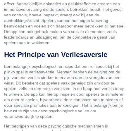
effect. Aantrekkelijke animaties en geluidseffecten creëren een
immersieve ervaring die de spelers betrokken houdt. Het gevoel
van controle, hoewel beperkt, draagt ook bij aan de
aantrekkingskracht. Spelers kunnen hun eigen lancering
beïnvloeden en voelen zich daardoor meer betrokken bij het spel.
De app kan ook gebruik maken van sociale elementen, zoals
leaderboards en uitdagingen, om de competitieve geest van
spelers aan te wakkeren.
Het Principe van Verliesaversie
Een belangrijk psychologisch principe dat een rol speelt bij het
plinko spel is verliesaversie. Mensen hebben de neiging om de
pijn van een verlies sterker te ervaren dan de vreugde van een
winst. Dit betekent dat spelers vaak geneigd zijn om door te
spelen, zelfs na een reeks verliezen, in de hoop hun verlies terug
te winnen. De app kan hierop inspelen door spelers te stimuleren
om door te spelen, bijvoorbeeld door bonussen aan te bieden of
door speciale promoties aan te kondigen. Het is belangrijk om je
bewust te zijn van deze psychologische val en om
verantwoordelijk te spelen.
Het begrijpen van deze psychologische mechanismen is