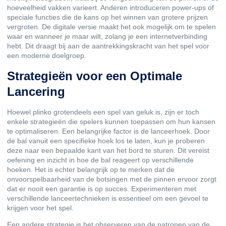
hoeveelheid vakken varieert. Anderen introduceren power-ups of
speciale functies die de kans op het winnen van grotere prijzen
vergroten. De digitale versie maakt het ook mogelijk om te spelen
waar en wanneer je maar wilt, zolang je een internetverbinding
hebt. Dit draagt bij aan de aantrekkingskracht van het spel voor
een moderne doelgroep.
Strategieën voor een Optimale
Lancering
Hoewel plinko grotendeels een spel van geluk is, zijn er toch
enkele strategieën die spelers kunnen toepassen om hun kansen
te optimaliseren. Een belangrijke factor is de lanceerhoek. Door
de bal vanuit een specifieke hoek los te laten, kun je proberen
deze naar een bepaalde kant van het bord te sturen. Dit vereist
oefening en inzicht in hoe de bal reageert op verschillende
hoeken. Het is echter belangrijk op te merken dat de
onvoorspelbaarheid van de botsingen met de pinnen ervoor zorgt
dat er nooit een garantie is op succes. Experimenteren met
verschillende lanceertechnieken is essentieel om een gevoel te
krijgen voor het spel.
Een andere strategie is het observeren van de patronen van de