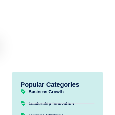
Popular Categories
Business Growth
Leadership Innovation