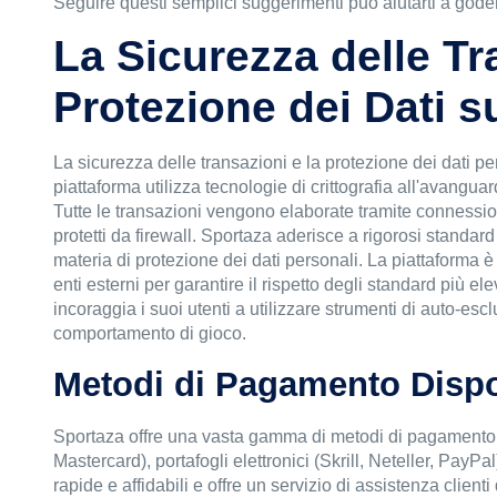
Seguire questi semplici suggerimenti può aiutarti a goder
La Sicurezza delle Tr
Protezione dei Dati s
La sicurezza delle transazioni e la protezione dei dati 
piattaforma utilizza tecnologie di crittografia all'avanguar
Tutte le transazioni vengono elaborate tramite connessioni
protetti da firewall. Sportaza aderisce a rigorosi standard
materia di protezione dei dati personali. La piattaforma è
enti esterni per garantire il rispetto degli standard più e
incoraggia i suoi utenti a utilizzare strumenti di auto-esclu
comportamento di gioco.
Metodi di Pagamento Dispo
Sportaza offre una vasta gamma di metodi di pagamento sic
Mastercard), portafogli elettronici (Skrill, Neteller, PayPa
rapide e affidabili e offre un servizio di assistenza client