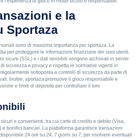
ti l'esperienza di gioco in modo sicuro e responsabile.
ansazioni e la
u Sportaza
personali sono di massima importanza per sportaza. La
dia per proteggere le informazioni finanziarie dei suoi utenti.
 sicure (SSL) e i dati sensibili vengono archiviati in server
 di sicurezza e privacy e rispetta le normative vigenti in
 regolarmente sottoposta a controlli di sicurezza da parte di
levati. Inoltre, sportaza promuove il gioco responsabile e
sione e limiti di deposito per controllare il loro
nibili
uri e convenienti, tra cui carte di credito e debito (Visa,
l) e bonifici bancari. La piattaforma garantisce transazioni
i disponibile 24 ore su 24, 7 giorni su 7, per risolvere eventuali