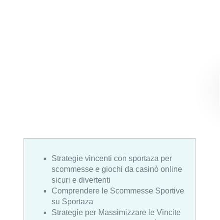
Strategie vincenti con sportaza per
scommesse e giochi da casinò online
sicuri e divertenti
Comprendere le Scommesse Sportive
su Sportaza
Strategie per Massimizzare le Vincite