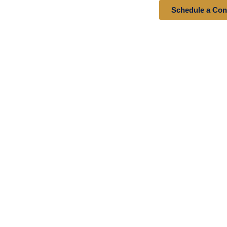
Schedule a Con