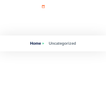
July 3, 2026
Home
Uncategorized