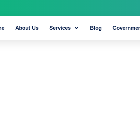
me
About Us
Services
Blog
Governmen
nti_con_sportaza_
7769508