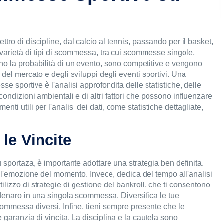
o di discipline, dal calcio al tennis, passando per il basket,
una varietà di tipi di scommessa, tra cui scommesse singole,
no la probabilità di un evento, sono competitive e vengono
el mercato e degli sviluppi degli eventi sportivi. Una
sportive è l'analisi approfondita delle statistiche, delle
ondizioni ambientali e di altri fattori che possono influenzare
menti utili per l'analisi dei dati, come statistiche dettagliate,
le Vincite
sportaza, è importante adottare una strategia ben definita.
l'emozione del momento. Invece, dedica del tempo all'analisi
tilizzo di strategie di gestione del bankroll, che ti consentono
o denaro in una singola scommessa. Diversifica le tue
commessa diversi. Infine, tieni sempre presente che le
aranzia di vincita. La disciplina e la cautela sono