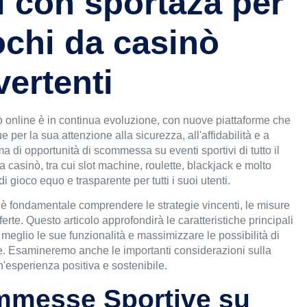
i con sportaza per
chi da casinò
vertenti
 online è in continua evoluzione, con nuove piattaforme che
e per la sua attenzione alla sicurezza, all'affidabilità e a
 di opportunità di scommessa su eventi sportivi di tutto il
 casinò, tra cui slot machine, roulette, blackjack e molto
 gioco equo e trasparente per tutti i suoi utenti.
è fondamentale comprendere le strategie vincenti, le misure
ferte. Questo articolo approfondirà le caratteristiche principali
 meglio le sue funzionalità e massimizzare le possibilità di
. Esamineremo anche le importanti considerazioni sulla
n'esperienza positiva e sostenibile.
mmesse Sportive su