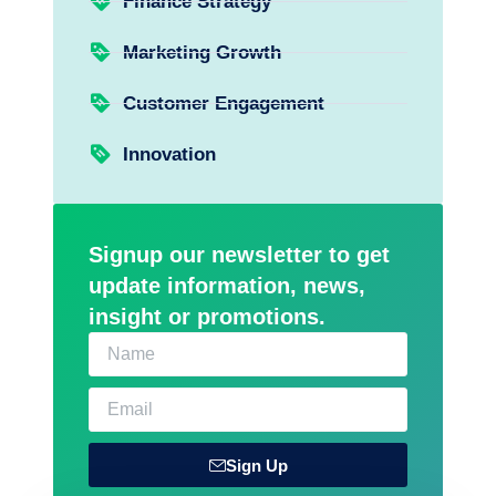
Finance Strategy
Marketing Growth
Customer Engagement
Innovation
Signup our newsletter to get
update information, news,
insight or promotions.
Sign Up