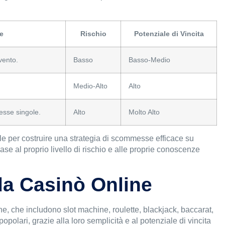
e
Rischio
Potenziale di Vincita
vento.
Basso
Basso-Medio
Medio-Alto
Alto
sse singole.
Alto
Molto Alto
e per costruire una strategia di scommesse efficace su
se al proprio livello di rischio e alle proprie conoscenze
da Casinò Online
e, che includono slot machine, roulette, blackjack, baccarat,
opolari, grazie alla loro semplicità e al potenziale di vincita