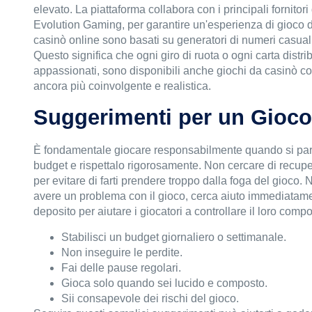
elevato. La piattaforma collabora con i principali fornit
Evolution Gaming, per garantire un'esperienza di gioco di
casinò online sono basati su generatori di numeri casuali 
Questo significa che ogni giro di ruota o ogni carta distr
appassionati, sono disponibili anche giochi da casinò co
ancora più coinvolgente e realistica.
Suggerimenti per un Gioc
È fondamentale giocare responsabilmente quando si parte
budget e rispettalo rigorosamente. Non cercare di recupe
per evitare di farti prendere troppo dalla foga del gioco. N
avere un problema con il gioco, cerca aiuto immediatament
deposito per aiutare i giocatori a controllare il loro comp
Stabilisci un budget giornaliero o settimanale.
Non inseguire le perdite.
Fai delle pause regolari.
Gioca solo quando sei lucido e composto.
Sii consapevole dei rischi del gioco.