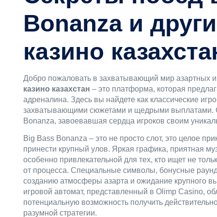
Bonanza и друг
казино казахста
Добро пожаловать в захватывающий мир азартных игр
казино казахстан
– это платформа, которая предла
адреналина. Здесь вы найдете как классические игр
захватывающими сюжетами и щедрыми выплатами. Од
Bonanza, завоевавшая сердца игроков своим уника
Big Bass Bonanza – это не просто слот, это целое п
принести крупный улов. Яркая графика, приятная му
особенно привлекательной для тех, кто ищет не толь
от процесса. Специальные символы, бонусные раунд
созданию атмосферы азарта и ожидание крупного вы
игровой автомат, представленный в Olimp Casino, об
потенциальную возможность получить действительно 
разумной стратегии.