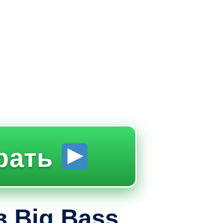
рать
 Big Bass