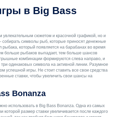
гры в Big Bass
им увлекательным сюжетом и красочной графикой, но и
– собирать символы рыб, которые приносят денежные
л рыбака, который появляется на барабанах во время
Чем больше рыбаков выпадает, тем больше шансов
игрышные комбинации формируются слева направо, и
 три одинаковых символа на активной линии. Разумное
м успешной игры. Не стоит ставить все свои средства
еренные ставки, чтобы увеличить свои шансы на
ass Bonanza
жно использовать в Big Bass Bonanza. Одна из самых
ри которой размер ставки увеличивается после каждого