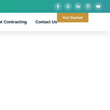
Get Started
t Contracting
Contact Us
anza_и_другие_иг