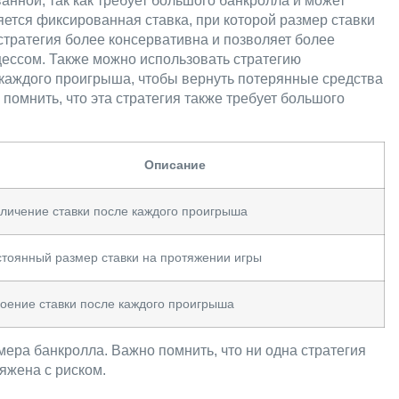
анной, так как требует большого банкролла и может
яется фиксированная ставка, при которой размер ставки
стратегия более консервативна и позволяет более
ессом. Также можно использовать стратегию
 каждого проигрыша, чтобы вернуть потерянные средства
помнить, что эта стратегия также требует большого
Описание
личение ставки после каждого проигрыша
тоянный размер ставки на протяжении игры
оение ставки после каждого проигрыша
мера банкролла. Важно помнить, что ни одна стратегия
ряжена с риском.