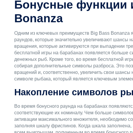
Бонусные функции и
Bonanza
Одним из ключевых преимуществ Big Bass Bonanza 
раундов, которые значительно увеличивают шансы 
вращения, которые активируются при выпадении трех
бесплатной игры на барабанах появляется больше с
денежных рыб. Кроме того, во время бесплатной иг
собирая дополнительные символы разброса. Это поз
вращений и, соответственно, увеличить свои шансы 
символе рыбака, который является ключевым элемен
Накопление символов ры
Во время бонусного раунда на барабанах появляют
соответствующие их номиналу. Чем больше символов
активации максимального множителя, необходимо со
заполняя шкалу фриспинов. Когда шкала заполнена, 
всем выигрышам, полученным во время бонусного ра