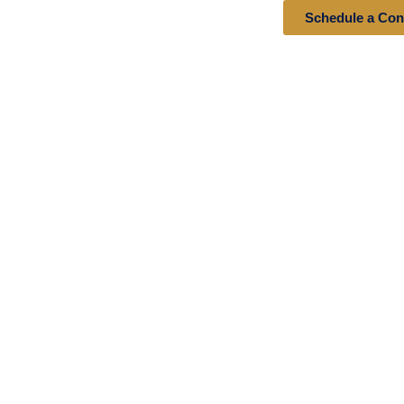
Schedule a Con