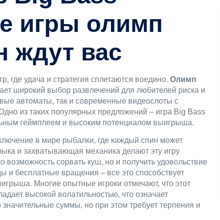
ие игры олимп
н ждут вас
, где удача и стратегия сплетаются воедино.
Олимп
гает широкий выбор развлечений для любителей риска и
овые автоматы, так и современные видеослоты с
но из таких популярных предложений – игра Big Bass
льным геймплеем и высоким потенциалом выигрыша.
риключение в мире рыбалки, где каждый спин может
зыка и захватывающая механика делают эту игру
ко возможность сорвать куш, но и получить удовольствие
ы и бесплатные вращения – все это способствует
игрыша. Многие опытные игроки отмечают, что этот
ладает высокой волатильностью, что означает
значительные суммы, но при этом требует терпения и