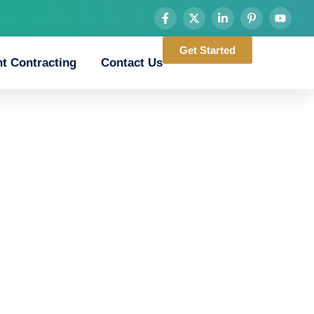
Get Started
t Contracting
Contact Us
स_थ_ज_र_म_चक