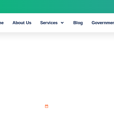
me
About Us
Services
Blog
Governmen
प_त_कर_Vavada_क_
July 4, 2026