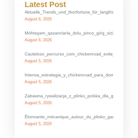
Latest Post
Aktuelle_Trends_und_thorfortune_für_langfristigen_finanz
August 6, 2026
Möhtəşəm_qazanclarla_dolu_pinco_giriş_sizi_gözləyir_eti
August 6, 2026
Cauteloso_percurso_com_chickenroad_evite_os_carros
August 5, 2026
Intensa_estrategia_y_chickenroad_para_dominar_el_cru
August 5, 2026
Zabawna_rywalizacja_z_plinko_polska_dla_graczy_spra
August 5, 2026
Étonnante_mécanique_autour_du_plinko_game_pour_max
August 5, 2026