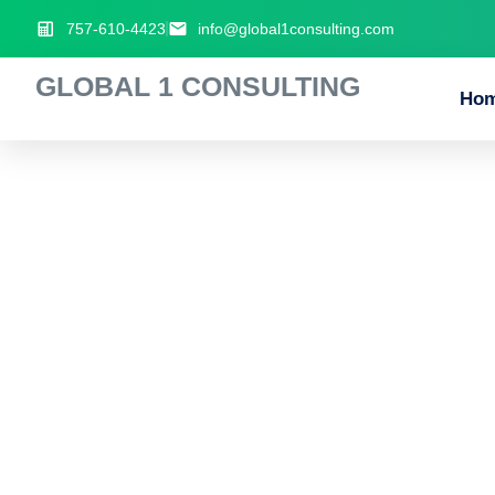
757-610-4423
info@global1consulting.com
GLOBAL 1 CONSULTING
Ho
सफलत_ए_प_र_