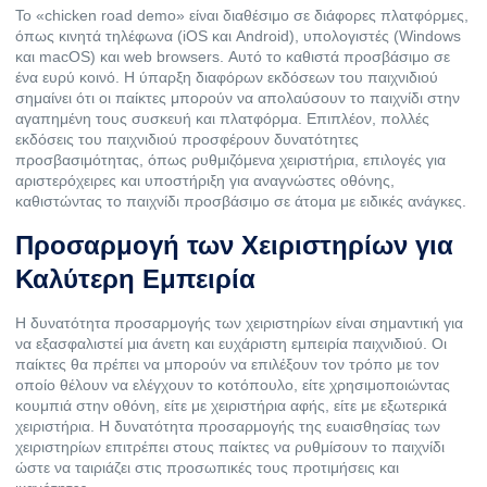
Το «chicken road demo» είναι διαθέσιμο σε διάφορες πλατφόρμες,
όπως κινητά τηλέφωνα (iOS και Android), υπολογιστές (Windows
και macOS) και web browsers. Αυτό το καθιστά προσβάσιμο σε
ένα ευρύ κοινό. Η ύπαρξη διαφόρων εκδόσεων του παιχνιδιού
σημαίνει ότι οι παίκτες μπορούν να απολαύσουν το παιχνίδι στην
αγαπημένη τους συσκευή και πλατφόρμα. Επιπλέον, πολλές
εκδόσεις του παιχνιδιού προσφέρουν δυνατότητες
προσβασιμότητας, όπως ρυθμιζόμενα χειριστήρια, επιλογές για
αριστερόχειρες και υποστήριξη για αναγνώστες οθόνης,
καθιστώντας το παιχνίδι προσβάσιμο σε άτομα με ειδικές ανάγκες.
Προσαρμογή των Χειριστηρίων για
Καλύτερη Εμπειρία
Η δυνατότητα προσαρμογής των χειριστηρίων είναι σημαντική για
να εξασφαλιστεί μια άνετη και ευχάριστη εμπειρία παιχνιδιού. Οι
παίκτες θα πρέπει να μπορούν να επιλέξουν τον τρόπο με τον
οποίο θέλουν να ελέγχουν το κοτόπουλο, είτε χρησιμοποιώντας
κουμπιά στην οθόνη, είτε με χειριστήρια αφής, είτε με εξωτερικά
χειριστήρια. Η δυνατότητα προσαρμογής της ευαισθησίας των
χειριστηρίων επιτρέπει στους παίκτες να ρυθμίσουν το παιχνίδι
ώστε να ταιριάζει στις προσωπικές τους προτιμήσεις και