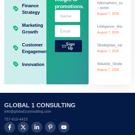
Alternativen_zum_Glü
Finance
promotions.
– копія
Strategy
August 7, 2026
Marketing
Lélégance_discrète_d
Growth
August 7, 2026
Sign
Customer
Strategiska_val_för_
Up
Engagement
August 7, 2026
Innovation
Aktuelle_Strategien_
August 7, 2026
GLOBAL 1 CONSULTING
info@global1consulting.com
757-610-4423