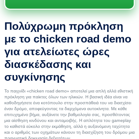
Πολύχρωμη πρόκληση
με το chicken road demo
για ατελείωτες ώρες
διασκέδασης και
συγκίνησης
Το παιχνίδι «
chicken road demo
» αποτελεί μια απλή αλλά εθιστική
πρόκληση για παίκτες όλων των ηλικιών. Η βασική ιδέα είναι να
καθοδηγήσετε ένα κοτόπουλο στην προσπάθειά του να διασχίσει
έναν δρόμο, αποφεύγοντας τα διερχόμενα αυτοκίνητα. Με κάθε
επιτυχημένο βήμα, αυξάνετε την βαθμολογία σας, προσθέτοντας
μια αίσθηση κινδύνου και ανταμοιβής. Η απλότητα του gameplay
το καθιστά εύκολο στην εκμάθηση, αλλά η αυξανόμενη ταχύτητα
και ο αριθμός των οχημάτων κάνουν τη διασχίζηση του δρόμου μια
πραγματική δοκιμασία δεξιοτήτων.