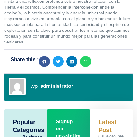
invita a una reflexión profunda sobre nuestra relación con la
Tierra y el cosmos. Comprender la interconexión entre la
geología, la historia ancestral y la energía universal puede
inspirarnos a vivir en armonía con el planeta y a buscar un futuro
más sostenible para la humanidad. La curiosidad y el espíritu de
exploración son la clave para descifrar los misterios que aún nos
rodean y para construir un mundo mejor para las generaciones
venideras.
Share this :
wp_administrator
Popular
Signup
Latest
our
Categories
Post
newsletter
Cauteloso_percurso_c