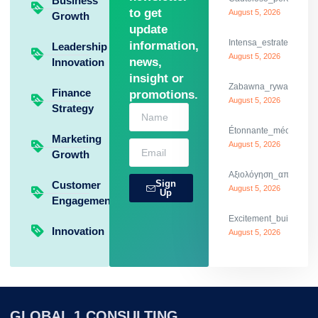
Business
to get
August 5, 2026
Growth
update
Intensa_estrategia_y
information,
Leadership
August 5, 2026
news,
Innovation
insight or
Zabawna_rywalizacja_
Finance
promotions.
August 5, 2026
Strategy
Étonnante_mécanique_
Marketing
August 5, 2026
Growth
Αξιολόγηση_απίστευτω
Sign
Customer
August 5, 2026
Up
Engagement
Excitement_builds_dod
Innovation
August 5, 2026
GLOBAL 1 CONSULTING