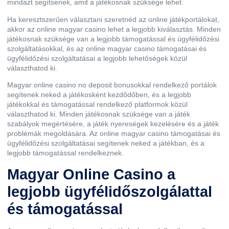
mindazt segítsenek, amit a játékosnak szüksége lehet.
Ha keresztszerűen választani szeretnéd az online játékportálokat,
akkor az online magyar casino lehet a legjobb kiválasztás. Minden
játékosnak szüksége van a legjobb támogatással és ügyfélidőzési
szolgáltatásokkal, és az online magyar casino támogatásai és
ügyfélidőzési szolgáltatásai a legjobb lehetőségek közül
választhatod ki.
Magyar online casino no deposit bonusokkal rendelkező portálok
segítenek neked a játékosként kezdődőben, és a legjobb
játékokkal és támogatással rendelkező platformok közül
választhatod ki. Minden játékosnak szüksége van a játék
szabályok megértésére, a játék nyereségek kezelésére és a játék
problémák megoldására. Az online magyar casino támogatásai és
ügyfélidőzési szolgáltatásai segítenek neked a játékban, és a
legjobb támogatással rendelkeznek.
Magyar Online Casino a
legjobb ügyfélidőszolgálattal
és támogatással