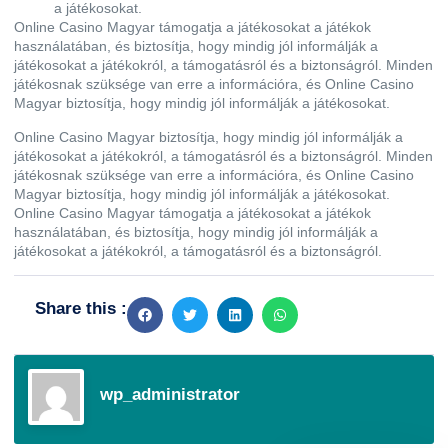
a játékosokat.
Online Casino Magyar támogatja a játékosokat a játékok
használatában, és biztosítja, hogy mindig jól informálják a
játékosokat a játékokról, a támogatásról és a biztonságról. Minden
játékosnak szüksége van erre a információra, és Online Casino
Magyar biztosítja, hogy mindig jól informálják a játékosokat.
Online Casino Magyar biztosítja, hogy mindig jól informálják a
játékosokat a játékokról, a támogatásról és a biztonságról. Minden
játékosnak szüksége van erre a információra, és Online Casino
Magyar biztosítja, hogy mindig jól informálják a játékosokat.
Online Casino Magyar támogatja a játékosokat a játékok
használatában, és biztosítja, hogy mindig jól informálják a
játékosokat a játékokról, a támogatásról és a biztonságról.
Share this :
wp_administrator