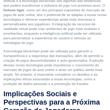
artificial e a tecnologia blockchain são algumas das tendências
que podem transformar a indústria do jogo nos próximos anos. O
fortune tiger
, como um dos principais expoentes do mercado de
jogos de azar online, tem o potencial de se adaptar a essas novas
tecnologias e oferecer experiências ainda mais imersivas e
personalizadas aos jogadores. A integração de recursos de
realidade virtual pode criar ambientes de jogo mais realistas e
envolventes, enquanto a inteligência artificial pode ser utilizada
para personalizar a experiência do usuário e otimizar as
estratégias de jogo.
A tecnologia blockchain pode ser utilizada para garantir a
transparência e a segurança das transações, além de permitir a
criação de jogos descentralizados e auto-gerenciados. A adoção
dessas novas tecnologias pode impulsionar o crescimento do
mercado de jogos de azar online e atrair um público ainda mais
amplo. No entanto, é importante considerar os desafios e as
implicações éticas associadas a essas tecnologias, como a
proteção de dados pessoais e a prevenção de fraudes.
Implicações Sociais e
Perspectivas para a Próxima