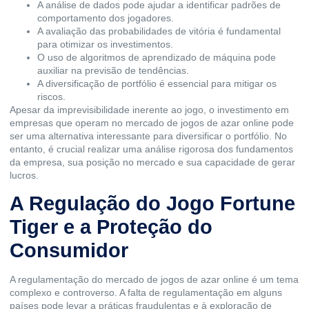
A análise de dados pode ajudar a identificar padrões de
comportamento dos jogadores.
A avaliação das probabilidades de vitória é fundamental
para otimizar os investimentos.
O uso de algoritmos de aprendizado de máquina pode
auxiliar na previsão de tendências.
A diversificação de portfólio é essencial para mitigar os
riscos.
Apesar da imprevisibilidade inerente ao jogo, o investimento em
empresas que operam no mercado de jogos de azar online pode
ser uma alternativa interessante para diversificar o portfólio. No
entanto, é crucial realizar uma análise rigorosa dos fundamentos
da empresa, sua posição no mercado e sua capacidade de gerar
lucros.
A Regulação do Jogo Fortune
Tiger e a Proteção do
Consumidor
A regulamentação do mercado de jogos de azar online é um tema
complexo e controverso. A falta de regulamentação em alguns
países pode levar a práticas fraudulentas e à exploração de