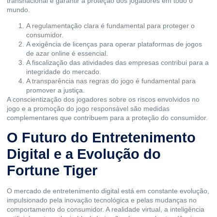
transnacional e garantir a proteção dos jogadores em todo o
mundo.
A regulamentação clara é fundamental para proteger o
consumidor.
A exigência de licenças para operar plataformas de jogos
de azar online é essencial.
A fiscalização das atividades das empresas contribui para a
integridade do mercado.
A transparência nas regras do jogo é fundamental para
promover a justiça.
A conscientização dos jogadores sobre os riscos envolvidos no
jogo e a promoção do jogo responsável são medidas
complementares que contribuem para a proteção do consumidor.
O Futuro do Entretenimento
Digital e a Evolução do
Fortune Tiger
O mercado de entretenimento digital está em constante evolução,
impulsionado pela inovação tecnológica e pelas mudanças no
comportamento do consumidor. A realidade virtual, a inteligência