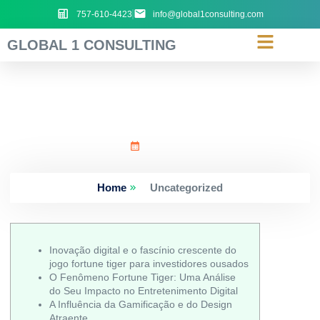
757-610-4423
info@global1consulting.com
GLOBAL 1 CONSULTING
Inovação_digital_e_o_fas
July 3, 2026
Home
Uncategorized
Inovação digital e o fascínio crescente do
jogo fortune tiger para investidores ousados
O Fenômeno Fortune Tiger: Uma Análise
do Seu Impacto no Entretenimento Digital
A Influência da Gamificação e do Design
Atraente