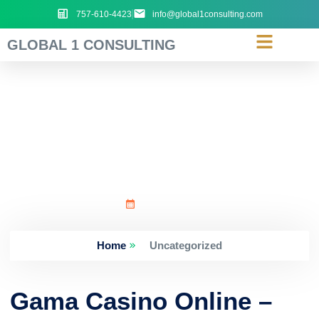
757-610-4423
info@global1consulting.com
GLOBAL 1 CONSULTING
Gama Casino Online –
официальный сайт –
вход и зеркало.3702
June 26, 2026
Home
Uncategorized
Gama Casino Online –