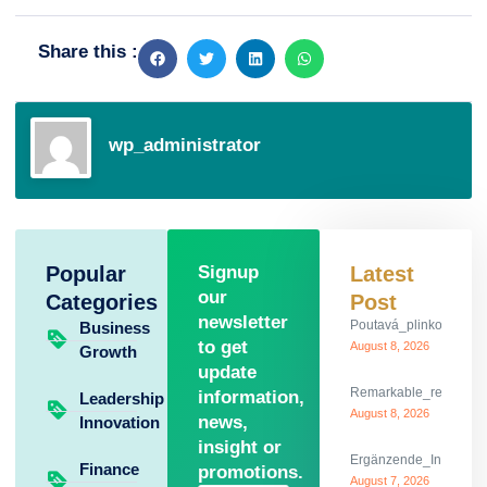
Share this :
wp_administrator
Popular
Signup
Latest
our
Categories
Post
newsletter
Poutavá_plinko_game
Business
to get
August 8, 2026
Growth
update
Remarkable_reflexes_
information,
Leadership
August 8, 2026
news,
Innovation
insight or
Ergänzende_Informati
Finance
promotions.
August 7, 2026