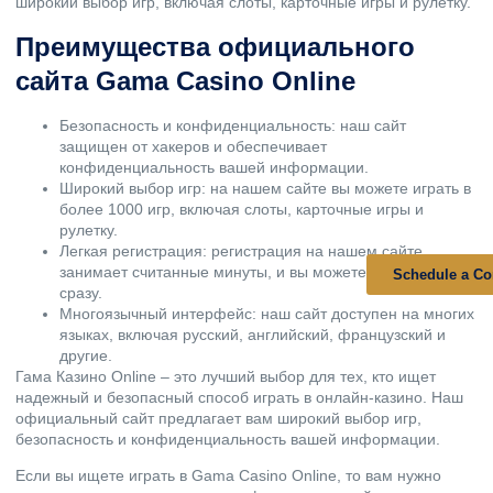
широкий выбор игр, включая слоты, карточные игры и рулетку.
Преимущества официального
сайта Gama Casino Online
Безопасность и конфиденциальность: наш сайт
защищен от хакеров и обеспечивает
конфиденциальность вашей информации.
Широкий выбор игр: на нашем сайте вы можете играть в
более 1000 игр, включая слоты, карточные игры и
рулетку.
Легкая регистрация: регистрация на нашем сайте
занимает считанные минуты, и вы можете начать играть
Schedule a Co
сразу.
Многоязычный интерфейс: наш сайт доступен на многих
языках, включая русский, английский, французский и
другие.
Гама Казино Online – это лучший выбор для тех, кто ищет
надежный и безопасный способ играть в онлайн-казино. Наш
официальный сайт предлагает вам широкий выбор игр,
безопасность и конфиденциальность вашей информации.
Если вы ищете играть в Gama Casino Online, то вам нужно