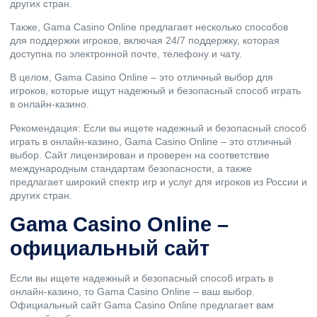
других стран.
Также, Gama Casino Online предлагает несколько способов
для поддержки игроков, включая 24/7 поддержку, которая
доступна по электронной почте, телефону и чату.
В целом, Gama Casino Online – это отличный выбор для
игроков, которые ищут надежный и безопасный способ играть
в онлайн-казино.
Рекомендация: Если вы ищете надежный и безопасный способ
играть в онлайн-казино, Gama Casino Online – это отличный
выбор. Сайт лицензирован и проверен на соответствие
международным стандартам безопасности, а также
предлагает широкий спектр игр и услуг для игроков из России и
других стран.
Gama Casino Online –
официальный сайт
Если вы ищете надежный и безопасный способ играть в
онлайн-казино, то Gama Casino Online – ваш выбор.
Официальный сайт Gama Casino Online предлагает вам