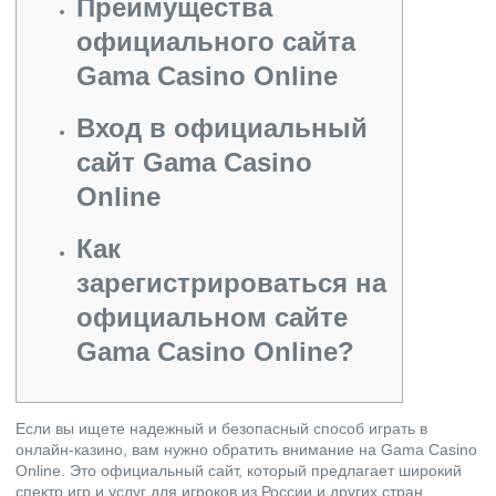
Преимущества
официального сайта
Gama Casino Online
Вход в официальный
сайт Gama Casino
Online
Как
зарегистрироваться на
официальном сайте
Gama Casino Online?
Если вы ищете надежный и безопасный способ играть в
онлайн-казино, вам нужно обратить внимание на Gama Casino
Online. Это официальный сайт, который предлагает широкий
спектр игр и услуг для игроков из России и других стран.