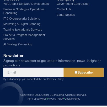
Web, App & Software Development
Government Contracting
Business Strategy & Operations
Contact Us
Consulting
Legal Notices
IT & Cybersecurity Solutions
Marketing & Digital Branding
Training & Academic Services
Project & Program Management
Services
AI Strategy Consulting
Newsletter
Signup our newsletter to get update information, news, insight or
promotions.
Subscribe
By subscribing, you accepted the our Privacy Policy
Copyright © 2026 Global 1 Consulting, All rights reserved.
Term of services
Privacy Policy
Cookie Policy