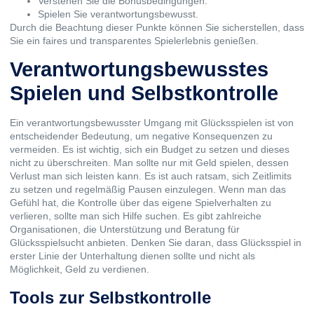
Verstehen Sie die Bonusbedingungen.
Spielen Sie verantwortungsbewusst.
Durch die Beachtung dieser Punkte können Sie sicherstellen, dass
Sie ein faires und transparentes Spielerlebnis genießen.
Verantwortungsbewusstes
Spielen und Selbstkontrolle
Ein verantwortungsbewusster Umgang mit Glücksspielen ist von
entscheidender Bedeutung, um negative Konsequenzen zu
vermeiden. Es ist wichtig, sich ein Budget zu setzen und dieses
nicht zu überschreiten. Man sollte nur mit Geld spielen, dessen
Verlust man sich leisten kann. Es ist auch ratsam, sich Zeitlimits
zu setzen und regelmäßig Pausen einzulegen. Wenn man das
Gefühl hat, die Kontrolle über das eigene Spielverhalten zu
verlieren, sollte man sich Hilfe suchen. Es gibt zahlreiche
Organisationen, die Unterstützung und Beratung für
Glücksspielsucht anbieten. Denken Sie daran, dass Glücksspiel in
erster Linie der Unterhaltung dienen sollte und nicht als
Möglichkeit, Geld zu verdienen.
Tools zur Selbstkontrolle