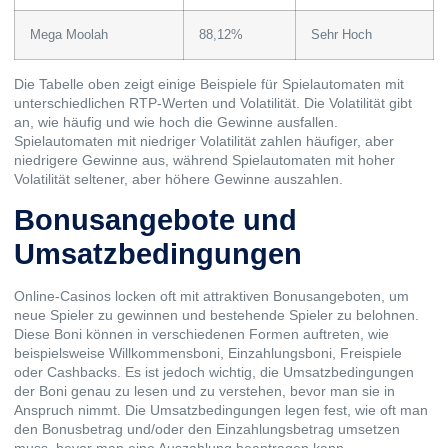
Mega Moolah
88,12%
Sehr Hoch
Die Tabelle oben zeigt einige Beispiele für Spielautomaten mit
unterschiedlichen RTP-Werten und Volatilität. Die Volatilität gibt
an, wie häufig und wie hoch die Gewinne ausfallen.
Spielautomaten mit niedriger Volatilität zahlen häufiger, aber
niedrigere Gewinne aus, während Spielautomaten mit hoher
Volatilität seltener, aber höhere Gewinne auszahlen.
Bonusangebote und
Umsatzbedingungen
Online-Casinos locken oft mit attraktiven Bonusangeboten, um
neue Spieler zu gewinnen und bestehende Spieler zu belohnen.
Diese Boni können in verschiedenen Formen auftreten, wie
beispielsweise Willkommensboni, Einzahlungsboni, Freispiele
oder Cashbacks. Es ist jedoch wichtig, die Umsatzbedingungen
der Boni genau zu lesen und zu verstehen, bevor man sie in
Anspruch nimmt. Die Umsatzbedingungen legen fest, wie oft man
den Bonusbetrag und/oder den Einzahlungsbetrag umsetzen
muss, bevor man eine Auszahlung beantragen kann.