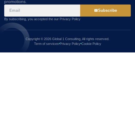
promotions.
Subscribe
By subscribing, you accepted the our Privacy Policy
Copyright © 2026 Global 1 Consulting, All rights reserved.
Term of services
Privacy Policy
Cookie Policy