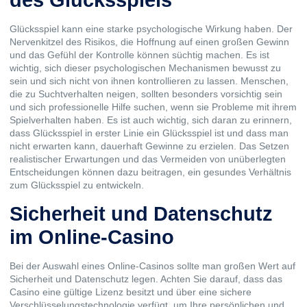
des Glücksspiels
Glücksspiel kann eine starke psychologische Wirkung haben. Der
Nervenkitzel des Risikos, die Hoffnung auf einen großen Gewinn
und das Gefühl der Kontrolle können süchtig machen. Es ist
wichtig, sich dieser psychologischen Mechanismen bewusst zu
sein und sich nicht von ihnen kontrollieren zu lassen. Menschen,
die zu Suchtverhalten neigen, sollten besonders vorsichtig sein
und sich professionelle Hilfe suchen, wenn sie Probleme mit ihrem
Spielverhalten haben. Es ist auch wichtig, sich daran zu erinnern,
dass Glücksspiel in erster Linie ein Glücksspiel ist und dass man
nicht erwarten kann, dauerhaft Gewinne zu erzielen. Das Setzen
realistischer Erwartungen und das Vermeiden von unüberlegten
Entscheidungen können dazu beitragen, ein gesundes Verhältnis
zum Glücksspiel zu entwickeln.
Sicherheit und Datenschutz
im Online-Casino
Bei der Auswahl eines Online-Casinos sollte man großen Wert auf
Sicherheit und Datenschutz legen. Achten Sie darauf, dass das
Casino eine gültige Lizenz besitzt und über eine sichere
Verschlüsselungstechnologie verfügt, um Ihre persönlichen und