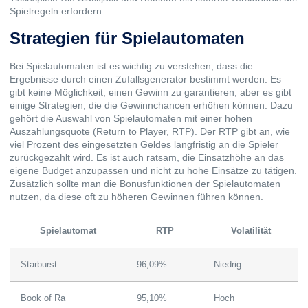
Spielregeln erfordern.
Strategien für Spielautomaten
Bei Spielautomaten ist es wichtig zu verstehen, dass die
Ergebnisse durch einen Zufallsgenerator bestimmt werden. Es
gibt keine Möglichkeit, einen Gewinn zu garantieren, aber es gibt
einige Strategien, die die Gewinnchancen erhöhen können. Dazu
gehört die Auswahl von Spielautomaten mit einer hohen
Auszahlungsquote (Return to Player, RTP). Der RTP gibt an, wie
viel Prozent des eingesetzten Geldes langfristig an die Spieler
zurückgezahlt wird. Es ist auch ratsam, die Einsatzhöhe an das
eigene Budget anzupassen und nicht zu hohe Einsätze zu tätigen.
Zusätzlich sollte man die Bonusfunktionen der Spielautomaten
nutzen, da diese oft zu höheren Gewinnen führen können.
Spielautomat
RTP
Volatilität
Starburst
96,09%
Niedrig
Book of Ra
95,10%
Hoch