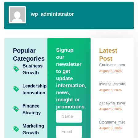
wp_administrator
Popular
Signup
Latest
our
Categories
Post
newsletter
Cauteloso_percurso_c
Business
to get
August 5, 2026
Growth
update
Intensa_estrategia_y
information,
Leadership
August 5, 2026
news,
Innovation
insight or
Zabawna_rywalizacja_
Finance
promotions.
August 5, 2026
Strategy
Étonnante_mécanique_
Marketing
August 5, 2026
Growth