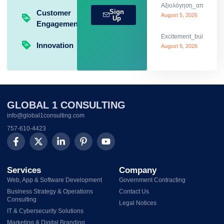
Αξιολόγηση_απίστευτω
Sign
Customer
August 5, 2026
Up
Engagement
Excitement_builds_dod
Innovation
August 5, 2026
GLOBAL 1 CONSULTING
info@global1consulting.com
757-610-4423
Services
Company
Web, App & Software Development
Government Contracting
Business Strategy & Operations
Contact Us
Consulting
Legal Notices
IT & Cybersecurity Solutions
Marketing & Digital Branding