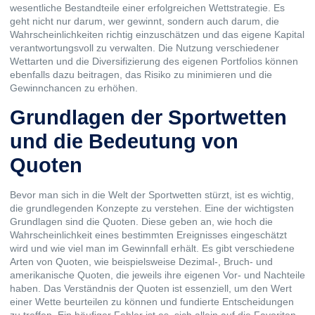
wesentliche Bestandteile einer erfolgreichen Wettstrategie. Es
geht nicht nur darum, wer gewinnt, sondern auch darum, die
Wahrscheinlichkeiten richtig einzuschätzen und das eigene Kapital
verantwortungsvoll zu verwalten. Die Nutzung verschiedener
Wettarten und die Diversifizierung des eigenen Portfolios können
ebenfalls dazu beitragen, das Risiko zu minimieren und die
Gewinnchancen zu erhöhen.
Grundlagen der Sportwetten
und die Bedeutung von
Quoten
Bevor man sich in die Welt der Sportwetten stürzt, ist es wichtig,
die grundlegenden Konzepte zu verstehen. Eine der wichtigsten
Grundlagen sind die Quoten. Diese geben an, wie hoch die
Wahrscheinlichkeit eines bestimmten Ereignisses eingeschätzt
wird und wie viel man im Gewinnfall erhält. Es gibt verschiedene
Arten von Quoten, wie beispielsweise Dezimal-, Bruch- und
amerikanische Quoten, die jeweils ihre eigenen Vor- und Nachteile
haben. Das Verständnis der Quoten ist essenziell, um den Wert
einer Wette beurteilen zu können und fundierte Entscheidungen
zu treffen. Ein häufiger Fehler ist es, sich allein auf die Favoriten