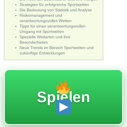
Strategien für erfolgreiche Sportwetten
Die Bedeutung von Statistik und Analyse
Risikomanagement und
verantwortungsvolles Wetten
Tipps für einen verantwortungsvollen
Umgang mit Sportwetten
Spezielle Wettarten und ihre
Besonderheiten
Neue Trends im Bereich Sportwetten und
zukünftige Entwicklungen
Spielen