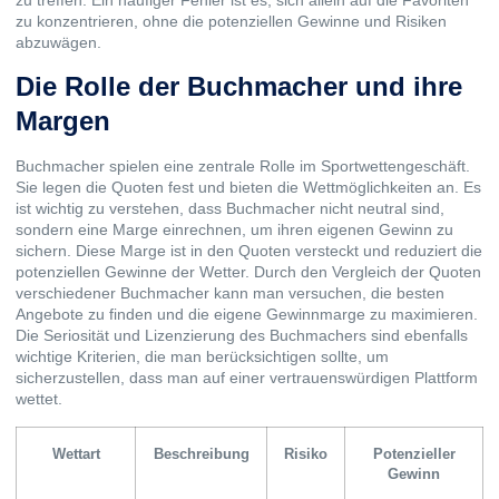
zu konzentrieren, ohne die potenziellen Gewinne und Risiken
abzuwägen.
Die Rolle der Buchmacher und ihre
Margen
Buchmacher spielen eine zentrale Rolle im Sportwettengeschäft.
Sie legen die Quoten fest und bieten die Wettmöglichkeiten an. Es
ist wichtig zu verstehen, dass Buchmacher nicht neutral sind,
sondern eine Marge einrechnen, um ihren eigenen Gewinn zu
sichern. Diese Marge ist in den Quoten versteckt und reduziert die
potenziellen Gewinne der Wetter. Durch den Vergleich der Quoten
verschiedener Buchmacher kann man versuchen, die besten
Angebote zu finden und die eigene Gewinnmarge zu maximieren.
Die Seriosität und Lizenzierung des Buchmachers sind ebenfalls
wichtige Kriterien, die man berücksichtigen sollte, um
sicherzustellen, dass man auf einer vertrauenswürdigen Plattform
wettet.
Wettart
Beschreibung
Risiko
Potenzieller
Gewinn