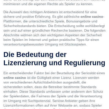
minimieren und die eigenen Rechte als Spieler zu kennen.
Die Auswahl des richtigen Anbieters ist entscheidend für eine
sichere und positive Erfahrung. Es gibt zahlreiche
online casino
-
Plattformen, die unterschiedliche Spiele, Bonusangebote und
Sicherheitsstandards bieten. Die Entscheidung sollte wohlüberlegt
sein und auf einer gründlichen Recherche basieren. Die folgenden
Abschnitte widmen sich den wichtigsten Aspekten der Sicherheit
beim Spielen im Internet und geben praktische Tipps für einen
verantwortungsbewussten Umgang mit Glücksspielen.
Die Bedeutung der
Lizenzierung und Regulierung
Ein entscheidender Faktor bei der Beurteilung der Seriosität eines
online casino
ist die Gültigkeit einer Lizenz. Lizenzen werden
von verschiedenen Aufsichtsbehörden ausgestellt, die
sicherstellen sollen, dass die Betreiber bestimmte Standards
einhalten. Diese Standards umfassen unter anderem den Schutz
der Spielerdaten, die Fairness der Spiele und die Verantwortung
im Umgang mit Suchtpotenzial. Seriöse Anbieter geben ihre
Lizenzinformationen offen auf ihrer Webseite an, sodass Spieler