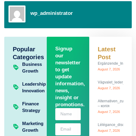
wp_administrator
Popular
Signup
Latest
our
Categories
Post
newsletter
Ergänzende_Informati
Business
to get
August 7, 2026
Growth
update
Vägvalet_leder_dig_g
information,
Leadership
August 7, 2026
news,
Innovation
insight or
Alternativen_zum_Glü
Finance
promotions.
– копія
Strategy
August 7, 2026
Marketing
Lélégance_discrète_d
Growth
August 7, 2026