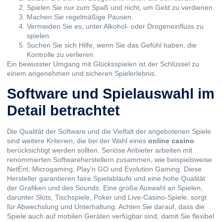
Spielen Sie nur zum Spaß und nicht, um Geld zu verdienen.
Machen Sie regelmäßige Pausen.
Vermeiden Sie es, unter Alkohol- oder Drogeneinfluss zu
spielen.
Suchen Sie sich Hilfe, wenn Sie das Gefühl haben, die
Kontrolle zu verlieren.
Ein bewusster Umgang mit Glücksspielen ist der Schlüssel zu
einem angenehmen und sicheren Spielerlebnis.
Software und Spielauswahl im
Detail betrachtet
Die Qualität der Software und die Vielfalt der angebotenen Spiele
sind weitere Kriterien, die bei der Wahl eines
online casino
berücksichtigt werden sollten. Seriöse Anbieter arbeiten mit
renommierten Softwareherstellern zusammen, wie beispielsweise
NetEnt, Microgaming, Play'n GO und Evolution Gaming. Diese
Hersteller garantieren faire Spielabläufe und eine hohe Qualität
der Grafiken und des Sounds. Eine große Auswahl an Spielen,
darunter Slots, Tischspiele, Poker und Live-Casino-Spiele, sorgt
für Abwechslung und Unterhaltung. Achten Sie darauf, dass die
Spiele auch auf mobilen Geräten verfügbar sind, damit Sie flexibel