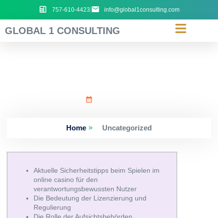
757-610-4423
info@global1consulting.com
GLOBAL 1 CONSULTING
Aktuelle_Sicherheitstipp
June 25, 2026
Home
Uncategorized
Aktuelle Sicherheitstipps beim Spielen im
online casino für den
verantwortungsbewussten Nutzer
Die Bedeutung der Lizenzierung und
Regulierung
Die Rolle der Aufsichtsbehörden