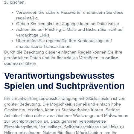
zu löschen.
Verwenden Sie sichere Passwörter und ändern Sie diese
regelmäßig.
Geben Sie niemals Ihre Zugangsdaten an Dritte weiter.
Achten Sie auf Phishing-E-Mails und klicken Sie nicht auf
verdächtige Links.
Überprüfen Sie regelmäßig Ihre Kontoauszüge auf
unautorisierte Transaktionen.
Durch die Beachtung dieser einfachen Regeln können Sie Ihre
persönlichen Daten und Ihr finanzielles Vermögen im
online
casino
schützen.
Verantwortungsbewusstes
Spielen und Suchtprävention
Ein verantwortungsbewusster Umgang mit Glücksspielen ist von
größter Bedeutung. Die Möglichkeit, schnell und einfach hohe
Gewinne zu erzielen, kann zu Suchtverhalten führen. Seriöse
Anbieter bieten daher verschiedene Werkzeuge und Maßnahmen
zur Suchtprävention an. Dazu gehören beispielsweise
Einzahlungslimits, Verlustlimits, Selbstausschlüsse und Links zu
Hilfsorganisationen. Nutzen Sie diese Möglichkeiten, um Ihr