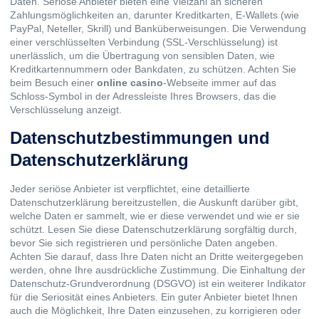
Daten. Seriöse Anbieter bieten eine Vielzahl an sicheren
Zahlungsmöglichkeiten an, darunter Kreditkarten, E-Wallets (wie
PayPal, Neteller, Skrill) und Banküberweisungen. Die Verwendung
einer verschlüsselten Verbindung (SSL-Verschlüsselung) ist
unerlässlich, um die Übertragung von sensiblen Daten, wie
Kreditkartennummern oder Bankdaten, zu schützen. Achten Sie
beim Besuch einer
online casino
-Webseite immer auf das
Schloss-Symbol in der Adressleiste Ihres Browsers, das die
Verschlüsselung anzeigt.
Datenschutzbestimmungen und
Datenschutzerklärung
Jeder seriöse Anbieter ist verpflichtet, eine detaillierte
Datenschutzerklärung bereitzustellen, die Auskunft darüber gibt,
welche Daten er sammelt, wie er diese verwendet und wie er sie
schützt. Lesen Sie diese Datenschutzerklärung sorgfältig durch,
bevor Sie sich registrieren und persönliche Daten angeben.
Achten Sie darauf, dass Ihre Daten nicht an Dritte weitergegeben
werden, ohne Ihre ausdrückliche Zustimmung. Die Einhaltung der
Datenschutz-Grundverordnung (DSGVO) ist ein weiterer Indikator
für die Seriosität eines Anbieters. Ein guter Anbieter bietet Ihnen
auch die Möglichkeit, Ihre Daten einzusehen, zu korrigieren oder