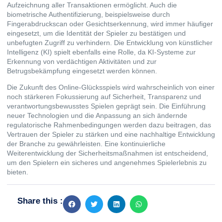
Aufzeichnung aller Transaktionen ermöglicht. Auch die
biometrische Authentifizierung, beispielsweise durch
Fingerabdruckscan oder Gesichtserkennung, wird immer häufiger
eingesetzt, um die Identität der Spieler zu bestätigen und
unbefugten Zugriff zu verhindern. Die Entwicklung von künstlicher
Intelligenz (KI) spielt ebenfalls eine Rolle, da KI-Systeme zur
Erkennung von verdächtigen Aktivitäten und zur
Betrugsbekämpfung eingesetzt werden können.
Die Zukunft des Online-Glücksspiels wird wahrscheinlich von einer
noch stärkeren Fokussierung auf Sicherheit, Transparenz und
verantwortungsbewusstes Spielen geprägt sein. Die Einführung
neuer Technologien und die Anpassung an sich ändernde
regulatorische Rahmenbedingungen werden dazu beitragen, das
Vertrauen der Spieler zu stärken und eine nachhaltige Entwicklung
der Branche zu gewährleisten. Eine kontinuierliche
Weiterentwicklung der Sicherheitsmaßnahmen ist entscheidend,
um den Spielern ein sicheres und angenehmes Spielerlebnis zu
bieten.
Share this :