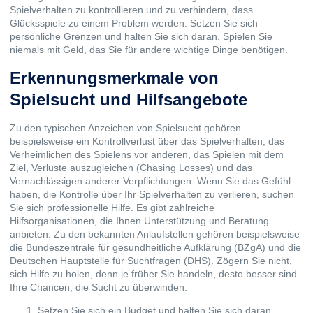
Spielverhalten zu kontrollieren und zu verhindern, dass
Glücksspiele zu einem Problem werden. Setzen Sie sich
persönliche Grenzen und halten Sie sich daran. Spielen Sie
niemals mit Geld, das Sie für andere wichtige Dinge benötigen.
Erkennungsmerkmale von
Spielsucht und Hilfsangebote
Zu den typischen Anzeichen von Spielsucht gehören
beispielsweise ein Kontrollverlust über das Spielverhalten, das
Verheimlichen des Spielens vor anderen, das Spielen mit dem
Ziel, Verluste auszugleichen (Chasing Losses) und das
Vernachlässigen anderer Verpflichtungen. Wenn Sie das Gefühl
haben, die Kontrolle über Ihr Spielverhalten zu verlieren, suchen
Sie sich professionelle Hilfe. Es gibt zahlreiche
Hilfsorganisationen, die Ihnen Unterstützung und Beratung
anbieten. Zu den bekannten Anlaufstellen gehören beispielsweise
die Bundeszentrale für gesundheitliche Aufklärung (BZgA) und die
Deutschen Hauptstelle für Suchtfragen (DHS). Zögern Sie nicht,
sich Hilfe zu holen, denn je früher Sie handeln, desto besser sind
Ihre Chancen, die Sucht zu überwinden.
Setzen Sie sich ein Budget und halten Sie sich daran.