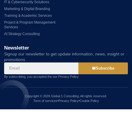
IT & Cybersecurity Solutions
Marketing & Digital Branding
Training & Academic Services
Project & Program Management
Services
AI Strategy Consulting
Newsletter
Signup our newsletter to get update information, news, insight or
promotions.
Subscribe
By subscribing, you accepted the our Privacy Policy
Copyright © 2026 Global 1 Consulting, All rights reserved.
Term of services
Privacy Policy
Cookie Policy