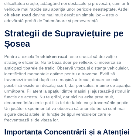
dificultatea crește, adăugând noi obstacole și provocări, cum ar fi
vehicule mai rapide sau apariția unor pericole neașteptate. Astfel,
chicken road
devine mai mult decât un simplu joc – este o
adevărată probă de îndemânare și perseverență.
Strategii de Supraviețuire pe
Șosea
Pentru a excela în
chicken road
, este crucial să dezvolți o
strategie eficientă. Nu te baza doar pe reflexe, ci încearcă să
anticipezi tiparele de trafic. Observă viteza și distanța vehiculelor,
identificând momentele optime pentru a traversa. Evită să
traversezi imediat după ce o mașină a trecut, deoarece este
posibil să existe un decalaj scurt, dar periculos, înainte de apariția
următoare. Fii atent la spațiul dintre mașini și ajustează-ți ritmul în
funcție de acesta. Nu te grăbi, dar nici nu ezita prea mult,
deoarece întârzierile pot fi la fel de fatale ca și traversările pripite.
Un jucător experimentat va observa că anumite benzi sunt mai
sigure decât altele, în funcție de tipul vehiculelor care le
frecventează și de viteza lor.
Importanța Concentrării și a Atenției