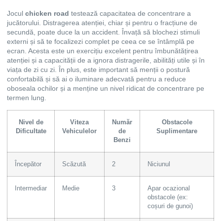
Jocul
chicken road
testează capacitatea de concentrare a
jucătorului. Distragerea atenției, chiar și pentru o fracțiune de
secundă, poate duce la un accident. Învață să blochezi stimuli
externi și să te focalizezi complet pe ceea ce se întâmplă pe
ecran. Acesta este un exercițiu excelent pentru îmbunătățirea
atenției și a capacității de a ignora distragerile, abilități utile și în
viața de zi cu zi. În plus, este important să menții o postură
confortabilă și să ai o iluminare adecvată pentru a reduce
oboseala ochilor și a menține un nivel ridicat de concentrare pe
termen lung.
Nivel de
Viteza
Număr
Obstacole
Dificultate
Vehiculelor
de
Suplimentare
Benzi
Începător
Scăzută
2
Niciunul
Intermediar
Medie
3
Apar ocazional
obstacole (ex:
coșuri de gunoi)