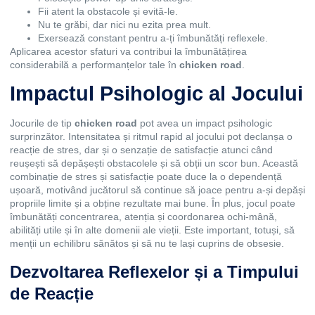
Fii atent la obstacole și evită-le.
Nu te grăbi, dar nici nu ezita prea mult.
Exersează constant pentru a-ți îmbunătăți reflexele.
Aplicarea acestor sfaturi va contribui la îmbunătățirea
considerabilă a performanțelor tale în
chicken road
.
Impactul Psihologic al Jocului
Jocurile de tip
chicken road
pot avea un impact psihologic
surprinzător. Intensitatea și ritmul rapid al jocului pot declanșa o
reacție de stres, dar și o senzație de satisfacție atunci când
reușești să depășești obstacolele și să obții un scor bun. Această
combinație de stres și satisfacție poate duce la o dependență
ușoară, motivând jucătorul să continue să joace pentru a-și depăși
propriile limite și a obține rezultate mai bune. În plus, jocul poate
îmbunătăți concentrarea, atenția și coordonarea ochi-mână,
abilități utile și în alte domenii ale vieții. Este important, totuși, să
menții un echilibru sănătos și să nu te lași cuprins de obsesie.
Dezvoltarea Reflexelor și a Timpului
de Reacție