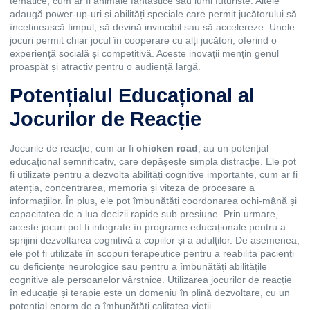
tematice, cum ar fi animale fantastice sau lumi futuriste. Altele
adaugă power-up-uri și abilități speciale care permit jucătorului să
încetinească timpul, să devină invincibil sau să accelereze. Unele
jocuri permit chiar jocul în cooperare cu alți jucători, oferind o
experiență socială și competitivă. Aceste inovații mențin genul
proaspăt și atractiv pentru o audiență largă.
Potențialul Educațional al
Jocurilor de Reacție
Jocurile de reacție, cum ar fi
chicken road
, au un potențial
educațional semnificativ, care depășește simpla distracție. Ele pot
fi utilizate pentru a dezvolta abilități cognitive importante, cum ar fi
atenția, concentrarea, memoria și viteza de procesare a
informațiilor. În plus, ele pot îmbunătăți coordonarea ochi-mână și
capacitatea de a lua decizii rapide sub presiune. Prin urmare,
aceste jocuri pot fi integrate în programe educaționale pentru a
sprijini dezvoltarea cognitivă a copiilor și a adulților. De asemenea,
ele pot fi utilizate în scopuri terapeutice pentru a reabilita pacienți
cu deficiențe neurologice sau pentru a îmbunătăți abilitățile
cognitive ale persoanelor vârstnice. Utilizarea jocurilor de reacție
în educație și terapie este un domeniu în plină dezvoltare, cu un
potențial enorm de a îmbunătăți calitatea vieții.