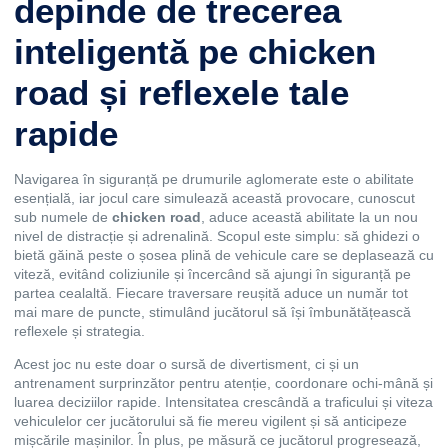
depinde de trecerea
inteligentă pe chicken
road și reflexele tale
rapide
Navigarea în siguranță pe drumurile aglomerate este o abilitate
esențială, iar jocul care simulează această provocare, cunoscut
sub numele de
chicken road
, aduce această abilitate la un nou
nivel de distracție și adrenalină. Scopul este simplu: să ghidezi o
bietă găină peste o șosea plină de vehicule care se deplasează cu
viteză, evitând coliziunile și încercând să ajungi în siguranță pe
partea cealaltă. Fiecare traversare reușită aduce un număr tot
mai mare de puncte, stimulând jucătorul să își îmbunătățească
reflexele și strategia.
Acest joc nu este doar o sursă de divertisment, ci și un
antrenament surprinzător pentru atenție, coordonare ochi-mână și
luarea deciziilor rapide. Intensitatea crescândă a traficului și viteza
vehiculelor cer jucătorului să fie mereu vigilent și să anticipeze
mișcările mașinilor. În plus, pe măsură ce jucătorul progresează,