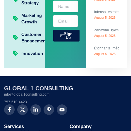
Strategy
Intensa_estrategia_y
Marketing
August 5, 2026
Growth
Zabawna_rywalizacja_
Sign
Customer
August 5, 2026
Up
Engagement
Étonnante_mécanique_
Innovation
August 5, 2026
GLOBAL 1 CONSULTING
info@global1consulting.com
757-610-4423
Services
Company