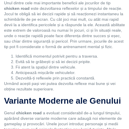
Unul dintre cele mai importante beneficii ale jocurilor de tip
chicken road
este dezvoltarea reflexelor și a timpului de reacție.
Jocul te obligă să iei decizii rapide și să reacționezi instantaneu la
schimbările de pe ecran. Cu cât joci mai mult, cu atât mai rapid
devii la a identifica pericolele și a răspunde la ele. Această abilitate
este extrem de valoroasă nu numai în jocuri, ci și în situații reale,
unde o reacție rapidă poate face diferența dintre succes și eșec,
sau chiar dintre siguranță și pericol. Prin urmare, jocurile de acest
tip pot fi considerate o formă de antrenament mental și fizic.
Identifică momentul potrivit pentru a traversa.
Evită să te grăbești și să iei decizii pripite.
Fii atent la spațiul dintre vehicule.
Anticipează mișcările vehiculelor.
Dezvoltă-ți reflexele prin practică constantă.
Urmând acești pași vei putea dezvolta reflexe mai bune și vei
obține rezultate superioare.
Variante Moderne ale Genului
Genul
chicken road
a evoluat considerabil de-a lungul timpului,
apărând diverse variante moderne care adaugă noi elemente de
gameplay și provocări. Unele jocuri introduc personaje și medii