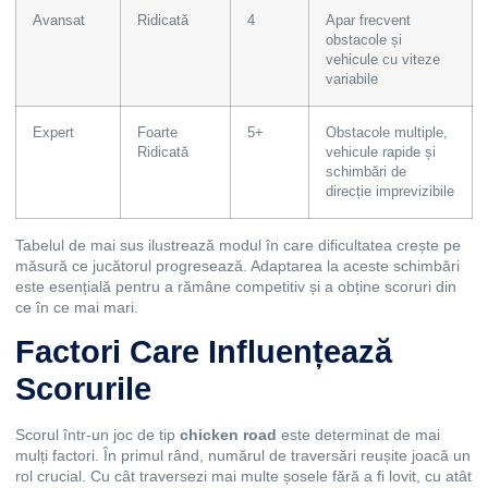
Avansat
Ridicată
4
Apar frecvent
obstacole și
vehicule cu viteze
variabile
Expert
Foarte
5+
Obstacole multiple,
Ridicată
vehicule rapide și
schimbări de
direcție imprevizibile
Tabelul de mai sus ilustrează modul în care dificultatea crește pe
măsură ce jucătorul progresează. Adaptarea la aceste schimbări
este esențială pentru a rămâne competitiv și a obține scoruri din
ce în ce mai mari.
Factori Care Influențează
Scorurile
Scorul într-un joc de tip
chicken road
este determinat de mai
mulți factori. În primul rând, numărul de traversări reușite joacă un
rol crucial. Cu cât traversezi mai multe șosele fără a fi lovit, cu atât