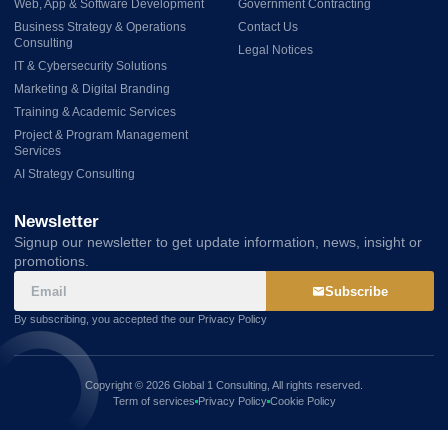
Web, App & Software Development
Government Contracting
Business Strategy & Operations
Contact Us
Consulting
Legal Notices
IT & Cybersecurity Solutions
Marketing & Digital Branding
Training & Academic Services
Project & Program Management
Services
AI Strategy Consulting
Newsletter
Signup our newsletter to get update information, news, insight or
promotions.
Subscribe
By subscribing, you accepted the our Privacy Policy
Copyright © 2026 Global 1 Consulting, All rights reserved.
Term of services
Privacy Policy
Cookie Policy