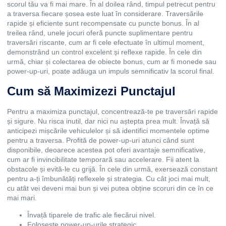
scorul tău va fi mai mare. În al doilea rând, timpul petrecut pentru
a traversa fiecare șosea este luat în considerare. Traversările
rapide și eficiente sunt recompensate cu puncte bonus. În al
treilea rând, unele jocuri oferă puncte suplimentare pentru
traversări riscante, cum ar fi cele efectuate în ultimul moment,
demonstrând un control excelent și reflexe rapide. În cele din
urmă, chiar și colectarea de obiecte bonus, cum ar fi monede sau
power-up-uri, poate adăuga un impuls semnificativ la scorul final.
Cum să Maximizezi Punctajul
Pentru a maximiza punctajul, concentrează-te pe traversări rapide
și sigure. Nu risca inutil, dar nici nu aștepta prea mult. Învață să
anticipezi mișcările vehiculelor și să identifici momentele optime
pentru a traversa. Profită de power-up-uri atunci când sunt
disponibile, deoarece acestea pot oferi avantaje semnificative,
cum ar fi invincibilitate temporară sau accelerare. Fii atent la
obstacole și evită-le cu grijă. În cele din urmă, exersează constant
pentru a-ți îmbunătăți reflexele și strategia. Cu cât joci mai mult,
cu atât vei deveni mai bun și vei putea obține scoruri din ce în ce
mai mari.
Învață tiparele de trafic ale fiecărui nivel.
Folosește power-up-urile strategic.