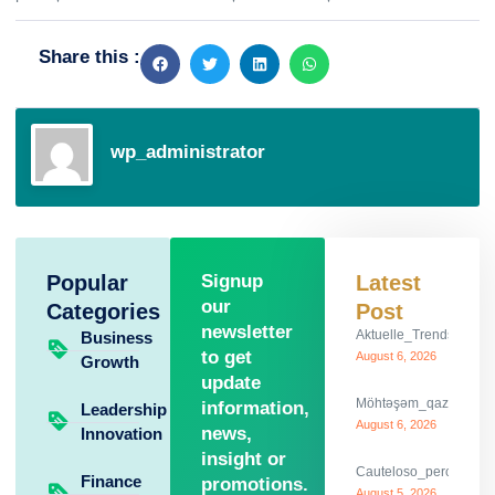
Share this :
wp_administrator
Popular
Signup
Latest
our
Categories
Post
newsletter
Aktuelle_Trends_und_th
Business
to get
August 6, 2026
Growth
update
Möhtəşəm_qazanclarla_
information,
Leadership
August 6, 2026
news,
Innovation
insight or
Cauteloso_percurso_c
Finance
promotions.
August 5, 2026