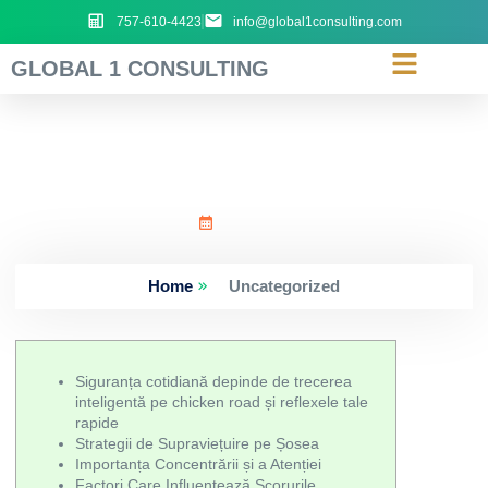
757-610-4423
info@global1consulting.com
GLOBAL 1 CONSULTING
Siguranța_cotidiană_depi
July 8, 2026
Home
Uncategorized
Siguranța cotidiană depinde de trecerea
inteligentă pe chicken road și reflexele tale
rapide
Strategii de Supraviețuire pe Șosea
Importanța Concentrării și a Atenției
Factori Care Influențează Scorurile