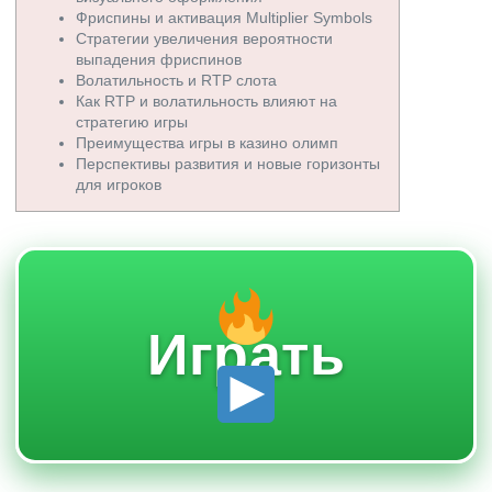
Фриспины и активация Multiplier Symbols
Стратегии увеличения вероятности
выпадения фриспинов
Волатильность и RTP слота
Как RTP и волатильность влияют на
стратегию игры
Преимущества игры в казино олимп
Перспективы развития и новые горизонты
для игроков
Играть