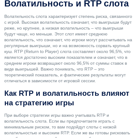
Волатильность и RTP слота
Волатильность слота характеризует степень риска, связанного
с игрой. Высокая волатильность означает, что выигрыши будут
реже, но крупнее, а низкая волатильность – что выигрыши
будут чаще, но меньше. Этот слот имеет среднюю
волатильность, что означает, что игроки могут рассчитывать на
регулярные выигрыши, но и на возможность сорвать крупный
куш. RTP (Return to Player) слота составляет около 96,5%, что
является достаточно высоким показателем и означает, что в
среднем игроки возвращают около 96,5% от суммы ставок в
виде выигрышей. Важно понимать, что RTP – это
теоретический показатель, и фактические результаты могут
отличаться в зависимости от игровой сессии.
Как RTP и волатильность влияют
на стратегию игры
При выборе стратегии игры важно учитывать RTP и
волатильность слота. Если вы предпочитаете играть с
минимальным риском, то вам подойдут слоты с низкой
волатильностью и высоким RTP. Если же вы готовы рисковать