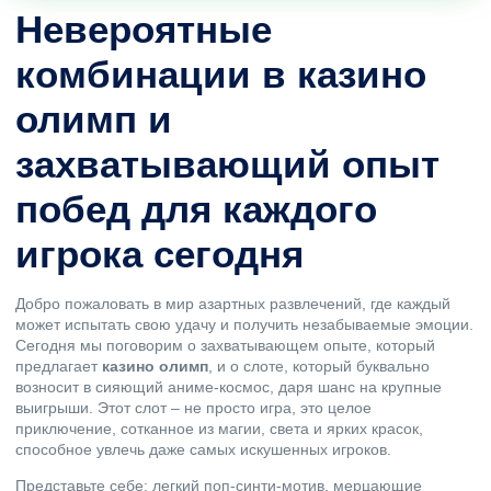
Невероятные
комбинации в казино
олимп и
захватывающий опыт
побед для каждого
игрока сегодня
Добро пожаловать в мир азартных развлечений, где каждый
может испытать свою удачу и получить незабываемые эмоции.
Сегодня мы поговорим о захватывающем опыте, который
предлагает
казино олимп
, и о слоте, который буквально
возносит в сияющий аниме-космос, даря шанс на крупные
выигрыши. Этот слот – не просто игра, это целое
приключение, сотканное из магии, света и ярких красок,
способное увлечь даже самых искушенных игроков.
Представьте себе: легкий поп-синти-мотив, мерцающие