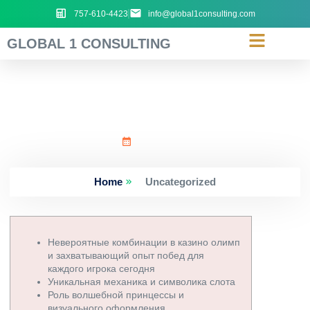
757-610-4423
info@global1consulting.com
GLOBAL 1 CONSULTING
Невероятные_комбинац
June 22, 2026
Home
Uncategorized
Невероятные комбинации в казино олимп
и захватывающий опыт побед для
каждого игрока сегодня
Уникальная механика и символика слота
Роль волшебной принцессы и
визуального оформления