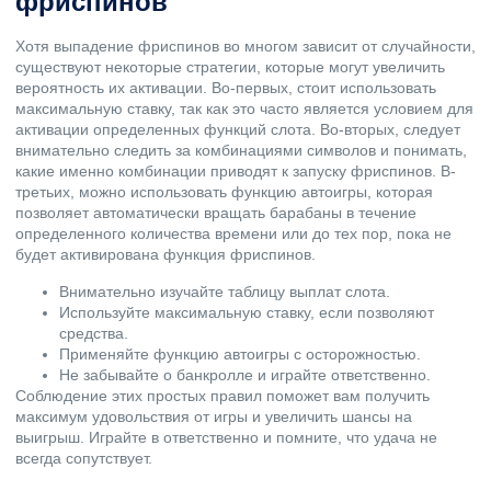
фриспинов
Хотя выпадение фриспинов во многом зависит от случайности,
существуют некоторые стратегии, которые могут увеличить
вероятность их активации. Во-первых, стоит использовать
максимальную ставку, так как это часто является условием для
активации определенных функций слота. Во-вторых, следует
внимательно следить за комбинациями символов и понимать,
какие именно комбинации приводят к запуску фриспинов. В-
третьих, можно использовать функцию автоигры, которая
позволяет автоматически вращать барабаны в течение
определенного количества времени или до тех пор, пока не
будет активирована функция фриспинов.
Внимательно изучайте таблицу выплат слота.
Используйте максимальную ставку, если позволяют
средства.
Применяйте функцию автоигры с осторожностью.
Не забывайте о банкролле и играйте ответственно.
Соблюдение этих простых правил поможет вам получить
максимум удовольствия от игры и увеличить шансы на
выигрыш. Играйте в ответственно и помните, что удача не
всегда сопутствует.