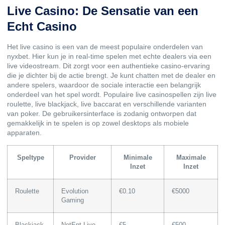
Live Casino: De Sensatie van een
Echt Casino
Het live casino is een van de meest populaire onderdelen van
nyxbet. Hier kun je in real-time spelen met echte dealers via een
live videostream. Dit zorgt voor een authentieke casino-ervaring
die je dichter bij de actie brengt. Je kunt chatten met de dealer en
andere spelers, waardoor de sociale interactie een belangrijk
onderdeel van het spel wordt. Populaire live casinospellen zijn live
roulette, live blackjack, live baccarat en verschillende varianten
van poker. De gebruikersinterface is zodanig ontworpen dat
gemakkelijk in te spelen is op zowel desktops als mobiele
apparaten.
Speltype
Provider
Minimale
Maximale
Inzet
Inzet
Roulette
Evolution
€0.10
€5000
Gaming
Blackjack
NetEnt Live
€5
€500