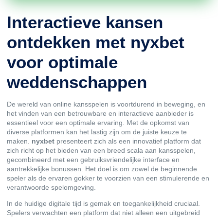
Interactieve kansen
ontdekken met nyxbet
voor optimale
weddenschappen
De wereld van online kansspelen is voortdurend in beweging, en
het vinden van een betrouwbare en interactieve aanbieder is
essentieel voor een optimale ervaring. Met de opkomst van
diverse platformen kan het lastig zijn om de juiste keuze te
maken.
nyxbet
presenteert zich als een innovatief platform dat
zich richt op het bieden van een breed scala aan kansspelen,
gecombineerd met een gebruiksvriendelijke interface en
aantrekkelijke bonussen. Het doel is om zowel de beginnende
speler als de ervaren gokker te voorzien van een stimulerende en
verantwoorde spelomgeving.
In de huidige digitale tijd is gemak en toegankelijkheid cruciaal.
Spelers verwachten een platform dat niet alleen een uitgebreid