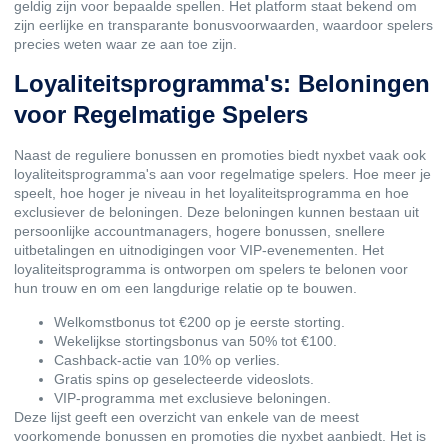
geldig zijn voor bepaalde spellen. Het platform staat bekend om
zijn eerlijke en transparante bonusvoorwaarden, waardoor spelers
precies weten waar ze aan toe zijn.
Loyaliteitsprogramma's: Beloningen
voor Regelmatige Spelers
Naast de reguliere bonussen en promoties biedt nyxbet vaak ook
loyaliteitsprogramma's aan voor regelmatige spelers. Hoe meer je
speelt, hoe hoger je niveau in het loyaliteitsprogramma en hoe
exclusiever de beloningen. Deze beloningen kunnen bestaan uit
persoonlijke accountmanagers, hogere bonussen, snellere
uitbetalingen en uitnodigingen voor VIP-evenementen. Het
loyaliteitsprogramma is ontworpen om spelers te belonen voor
hun trouw en om een langdurige relatie op te bouwen.
Welkomstbonus tot €200 op je eerste storting.
Wekelijkse stortingsbonus van 50% tot €100.
Cashback-actie van 10% op verlies.
Gratis spins op geselecteerde videoslots.
VIP-programma met exclusieve beloningen.
Deze lijst geeft een overzicht van enkele van de meest
voorkomende bonussen en promoties die nyxbet aanbiedt. Het is