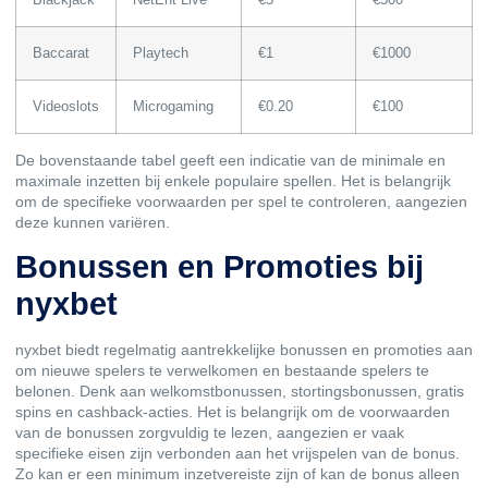
Baccarat
Playtech
€1
€1000
Videoslots
Microgaming
€0.20
€100
De bovenstaande tabel geeft een indicatie van de minimale en
maximale inzetten bij enkele populaire spellen. Het is belangrijk
om de specifieke voorwaarden per spel te controleren, aangezien
deze kunnen variëren.
Bonussen en Promoties bij
nyxbet
nyxbet biedt regelmatig aantrekkelijke bonussen en promoties aan
om nieuwe spelers te verwelkomen en bestaande spelers te
belonen. Denk aan welkomstbonussen, stortingsbonussen, gratis
spins en cashback-acties. Het is belangrijk om de voorwaarden
van de bonussen zorgvuldig te lezen, aangezien er vaak
specifieke eisen zijn verbonden aan het vrijspelen van de bonus.
Zo kan er een minimum inzetvereiste zijn of kan de bonus alleen