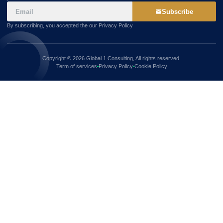
Subscribe
By subscribing, you accepted the our Privacy Policy
Copyright © 2026 Global 1 Consulting, All rights reserved.
Term of services
Privacy Policy
Cookie Policy