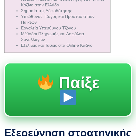
Καζίνο στην Ελλάδα
Σημασία της Αδειοδότησης
Υπεύθυνος Τζόγος και Προστασία των
Παικτών
Εργαλεία Υπεύθυνου Τζόγου
Μέθοδοι Πληρωμής και Ασφάλεια
Συναλλαγών
Εξελίξεις και Τάσεις στα Online Καζίνο
Παίξε
Εξερεύνηση στρατηγικής