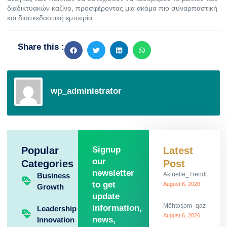
διαδικτυακών καζίνο, προσφέροντας μια ακόμα πιο συναρπαστική
και διασκεδαστική εμπειρία.
Share this :
wp_administrator
Popular
Signup
Latest
our
Categories
Post
newsletter
Aktuelle_Trends_und_th
Business
to get
August 6, 2026
Growth
update
Möhtəşəm_qazanclarla_
information,
Leadership
August 6, 2026
news,
Innovation