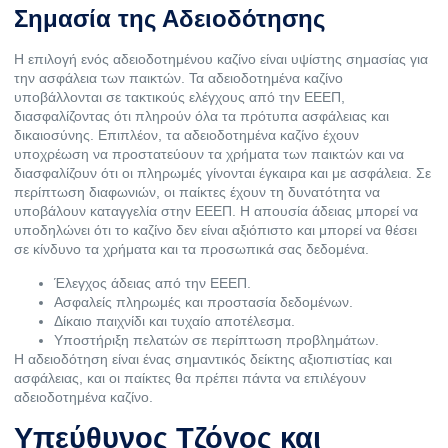
Σημασία της Αδειοδότησης
Η επιλογή ενός αδειοδοτημένου καζίνο είναι υψίστης σημασίας για
την ασφάλεια των παικτών. Τα αδειοδοτημένα καζίνο
υποβάλλονται σε τακτικούς ελέγχους από την ΕΕΕΠ,
διασφαλίζοντας ότι πληρούν όλα τα πρότυπα ασφάλειας και
δικαιοσύνης. Επιπλέον, τα αδειοδοτημένα καζίνο έχουν
υποχρέωση να προστατεύουν τα χρήματα των παικτών και να
διασφαλίζουν ότι οι πληρωμές γίνονται έγκαιρα και με ασφάλεια. Σε
περίπτωση διαφωνιών, οι παίκτες έχουν τη δυνατότητα να
υποβάλουν καταγγελία στην ΕΕΕΠ. Η απουσία άδειας μπορεί να
υποδηλώνει ότι το καζίνο δεν είναι αξιόπιστο και μπορεί να θέσει
σε κίνδυνο τα χρήματα και τα προσωπικά σας δεδομένα.
Έλεγχος άδειας από την ΕΕΕΠ.
Ασφαλείς πληρωμές και προστασία δεδομένων.
Δίκαιο παιχνίδι και τυχαίο αποτέλεσμα.
Υποστήριξη πελατών σε περίπτωση προβλημάτων.
Η αδειοδότηση είναι ένας σημαντικός δείκτης αξιοπιστίας και
ασφάλειας, και οι παίκτες θα πρέπει πάντα να επιλέγουν
αδειοδοτημένα καζίνο.
Υπεύθυνος Τζόγος και