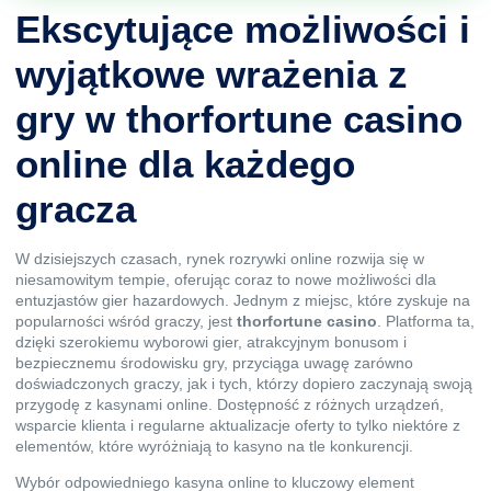
Ekscytujące możliwości i
wyjątkowe wrażenia z
gry w thorfortune casino
online dla każdego
gracza
W dzisiejszych czasach, rynek rozrywki online rozwija się w
niesamowitym tempie, oferując coraz to nowe możliwości dla
entuzjastów gier hazardowych. Jednym z miejsc, które zyskuje na
popularności wśród graczy, jest
thorfortune casino
. Platforma ta,
dzięki szerokiemu wyborowi gier, atrakcyjnym bonusom i
bezpiecznemu środowisku gry, przyciąga uwagę zarówno
doświadczonych graczy, jak i tych, którzy dopiero zaczynają swoją
przygodę z kasynami online. Dostępność z różnych urządzeń,
wsparcie klienta i regularne aktualizacje oferty to tylko niektóre z
elementów, które wyróżniają to kasyno na tle konkurencji.
Wybór odpowiedniego kasyna online to kluczowy element