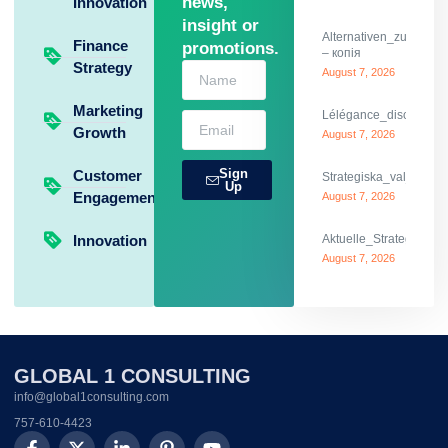
news,
Innovation
insight or
Alternativen_zum_Glü
Finance
promotions.
– копія
Strategy
August 7, 2026
Marketing
Lélégance_discrète_d
Growth
August 7, 2026
Sign
Customer
Strategiska_val_för_
Up
Engagement
August 7, 2026
Innovation
Aktuelle_Strategien_
August 7, 2026
GLOBAL 1 CONSULTING
info@global1consulting.com
757-610-4423