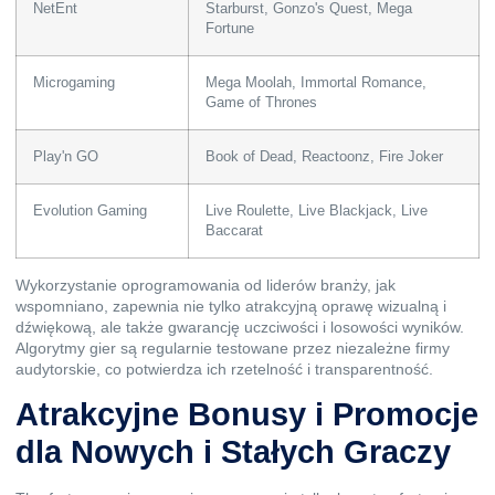
NetEnt
Starburst, Gonzo's Quest, Mega
Fortune
Microgaming
Mega Moolah, Immortal Romance,
Game of Thrones
Play'n GO
Book of Dead, Reactoonz, Fire Joker
Evolution Gaming
Live Roulette, Live Blackjack, Live
Baccarat
Wykorzystanie oprogramowania od liderów branży, jak
wspomniano, zapewnia nie tylko atrakcyjną oprawę wizualną i
dźwiękową, ale także gwarancję uczciwości i losowości wyników.
Algorytmy gier są regularnie testowane przez niezależne firmy
audytorskie, co potwierdza ich rzetelność i transparentność.
Atrakcyjne Bonusy i Promocje
dla Nowych i Stałych Graczy