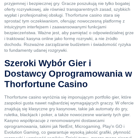
przyjemnej i bezpiecznej gry. Gracze poszukują nie tylko bogatej
oferty rozrywkowej, ale również transparentnych zasad, szybkich
wypłat i profesjonalnej obsługi. Thorfortune casino stara się
sprostać tym oczekiwaniom, oferując nowoczesną platformę z
intuicyjnym interfejsem i zaawansowanymi funkcjami
bezpieczeństwa. Ważne jest, aby pamiętać o odpowiedzialnej grze
i traktować kasyna online jako formę rozrywki, a nie źródło
dochodu. Rozważne zarządzanie budżetem i świadomość ryzyka
to fundamenty udanej rozgrywki.
Szeroki Wybór Gier i
Dostawcy Oprogramowania w
Thorfortune Casino
Thorfortune casino wyróżnia się imponującym portfolio gier, które
zaspokoi gusta nawet najbardziej wymagających graczy. W ofercie
znajdują się klasyczne gry kasynowe, takie jak automaty do gry,
ruletka, blackjack i poker, a także nowoczesne warianty tych gier.
Kasyno współpracuje z renomowanymi dostawcami
oprogramowania, takimi jak NetEnt, Microgaming, Play'n GO i
Evolution Gaming, co gwarantuje wysoką jakość grafiki, płynność
rozgrywki i uczciwość wyników. Dzięki temu, gracze mogą cieszyć