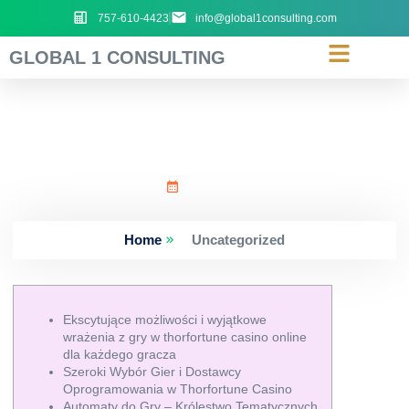
757-610-4423
info@global1consulting.com
GLOBAL 1 CONSULTING
Ekscytujące_możliwości_
July 4, 2026
Home
Uncategorized
Ekscytujące możliwości i wyjątkowe
wrażenia z gry w thorfortune casino online
dla każdego gracza
Szeroki Wybór Gier i Dostawcy
Oprogramowania w Thorfortune Casino
Automaty do Gry – Królestwo Tematycznych