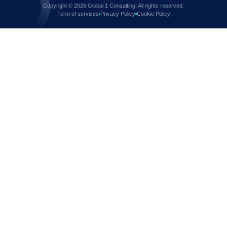
Copyright © 2026 Global 1 Consulting, All rights reserved.
Term of services
Privacy Policy
Cookie Policy