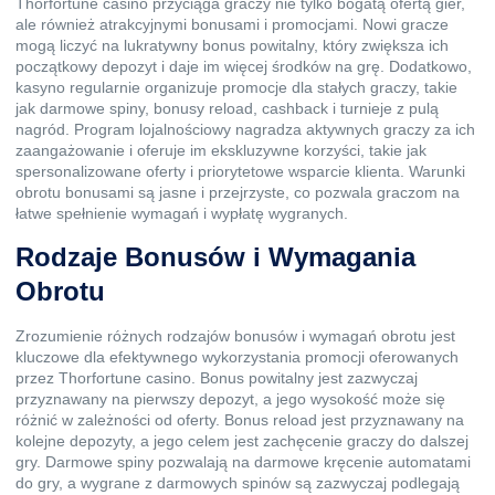
Thorfortune casino przyciąga graczy nie tylko bogatą ofertą gier,
ale również atrakcyjnymi bonusami i promocjami. Nowi gracze
mogą liczyć na lukratywny bonus powitalny, który zwiększa ich
początkowy depozyt i daje im więcej środków na grę. Dodatkowo,
kasyno regularnie organizuje promocje dla stałych graczy, takie
jak darmowe spiny, bonusy reload, cashback i turnieje z pulą
nagród. Program lojalnościowy nagradza aktywnych graczy za ich
zaangażowanie i oferuje im ekskluzywne korzyści, takie jak
spersonalizowane oferty i priorytetowe wsparcie klienta. Warunki
obrotu bonusami są jasne i przejrzyste, co pozwala graczom na
łatwe spełnienie wymagań i wypłatę wygranych.
Rodzaje Bonusów i Wymagania
Obrotu
Zrozumienie różnych rodzajów bonusów i wymagań obrotu jest
kluczowe dla efektywnego wykorzystania promocji oferowanych
przez Thorfortune casino. Bonus powitalny jest zazwyczaj
przyznawany na pierwszy depozyt, a jego wysokość może się
różnić w zależności od oferty. Bonus reload jest przyznawany na
kolejne depozyty, a jego celem jest zachęcenie graczy do dalszej
gry. Darmowe spiny pozwalają na darmowe kręcenie automatami
do gry, a wygrane z darmowych spinów są zazwyczaj podlegają