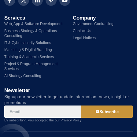
Services
Company
Web, App & Software Development
Government Contracting
Business Strategy & Operations
Contact Us
Consulting
Legal Notices
IT & Cybersecurity Solutions
Marketing & Digital Branding
Training & Academic Services
Project & Program Management
Services
AI Strategy Consulting
Newsletter
Signup our newsletter to get update information, news, insight or
promotions.
Subscribe
By subscribing, you accepted the our Privacy Policy