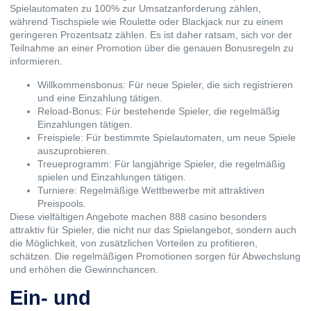
Spielautomaten zu 100% zur Umsatzanforderung zählen,
während Tischspiele wie Roulette oder Blackjack nur zu einem
geringeren Prozentsatz zählen. Es ist daher ratsam, sich vor der
Teilnahme an einer Promotion über die genauen Bonusregeln zu
informieren.
Willkommensbonus: Für neue Spieler, die sich registrieren
und eine Einzahlung tätigen.
Reload-Bonus: Für bestehende Spieler, die regelmäßig
Einzahlungen tätigen.
Freispiele: Für bestimmte Spielautomaten, um neue Spiele
auszuprobieren.
Treueprogramm: Für langjährige Spieler, die regelmäßig
spielen und Einzahlungen tätigen.
Turniere: Regelmäßige Wettbewerbe mit attraktiven
Preispools.
Diese vielfältigen Angebote machen 888 casino besonders
attraktiv für Spieler, die nicht nur das Spielangebot, sondern auch
die Möglichkeit, von zusätzlichen Vorteilen zu profitieren,
schätzen. Die regelmäßigen Promotionen sorgen für Abwechslung
und erhöhen die Gewinnchancen.
Ein- und