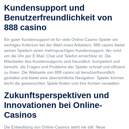
Kundensupport und
Benutzerfreundlichkeit von
888 casino
Ein guter Kundensupport ist für viele Online-Casino-Spieler ein
wichtiges Kriterium bei der Wahl eines Anbieters. 888 casino bietet
seinen Spielern einen mehrsprachigen Kundensupport, der rund
um die Uhr per E-Mail, Chat und Telefon erreichbar ist. Die
Mitarbeiter des Kundensupports sind freundlich, kompetent und
bemüht, die Fragen und Probleme der Spieler schnell und effizient
zu lösen. Die Webseite von 888 casino ist benutzerfreundlich
gestaltet und bietet eine übersichtliche Navigation. Spieler können
leicht die gewünschten Spiele finden und ihre Konten verwalten.
Zukunftsperspektiven und
Innovationen bei Online-
Casinos
Die Entwicklung von Online-Casinos steht nie still. Neue