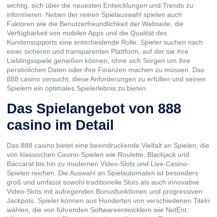
wichtig, sich über die neuesten Entwicklungen und Trends zu
informieren. Neben der reinen Spielauswahl spielen auch
Faktoren wie die Benutzerfreundlichkeit der Webseite, die
Verfügbarkeit von mobilen Apps und die Qualität des
Kundensupports eine entscheidende Rolle. Spieler suchen nach
einer sicheren und transparenten Plattform, auf der sie ihre
Lieblingsspiele genießen können, ohne sich Sorgen um ihre
persönlichen Daten oder ihre Finanzen machen zu müssen. Das
888 casino versucht, diese Anforderungen zu erfüllen und seinen
Spielern ein optimales Spielerlebnis zu bieten.
Das Spielangebot von 888
casino im Detail
Das 888 casino bietet eine beeindruckende Vielfalt an Spielen, die
von klassischen Casino-Spielen wie Roulette, Blackjack und
Baccarat bis hin zu modernen Video-Slots und Live-Casino-
Spielen reichen. Die Auswahl an Spielautomaten ist besonders
groß und umfasst sowohl traditionelle Slots als auch innovative
Video-Slots mit aufregenden Bonusfunktionen und progressiven
Jackpots. Spieler können aus Hunderten von verschiedenen Titeln
wählen, die von führenden Softwareentwicklern wie NetEnt,