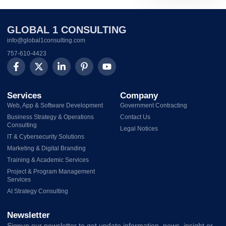
GLOBAL 1 CONSULTING
info@global1consulting.com
757-610-4423
Services
Company
Web, App & Software Development
Government Contracting
Business Strategy & Operations
Contact Us
Consulting
Legal Notices
IT & Cybersecurity Solutions
Marketing & Digital Branding
Training & Academic Services
Project & Program Management
Services
AI Strategy Consulting
Newsletter
Signup our newsletter to get update information, news, insight or