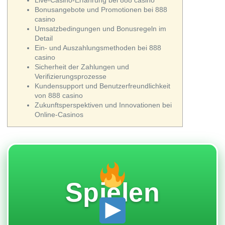
Live-Casino-Erfahrung bei 888 casino
Bonusangebote und Promotionen bei 888
casino
Umsatzbedingungen und Bonusregeln im
Detail
Ein- und Auszahlungsmethoden bei 888
casino
Sicherheit der Zahlungen und
Verifizierungsprozesse
Kundensupport und Benutzerfreundlichkeit
von 888 casino
Zukunftsperspektiven und Innovationen bei
Online-Casinos
Spielen