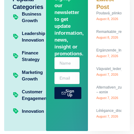
our
Categories
Post
newsletter
Poutavá_plinko_game
Business
to get
August 8, 2026
Growth
update
Remarkable_reflexes_
information,
Leadership
August 8, 2026
news,
Innovation
insight or
Ergänzende_Informati
Finance
promotions.
August 7, 2026
Strategy
Vägvalet_leder_dig_g
Marketing
August 7, 2026
Growth
Alternativen_zum_Glü
Sign
Customer
– копія
Up
Engagement
August 7, 2026
Innovation
Lélégance_discrète_d
August 7, 2026