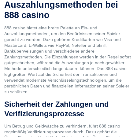
Auszahlungsmethoden bei
888 casino
888 casino bietet eine breite Palette an Ein- und
Auszahlungsmethoden, um den Bedürfnissen seiner Spieler
gerecht zu werden. Dazu gehören Kreditkarten wie Visa und
Mastercard, E-Wallets wie PayPal, Neteller und Skrill,
Banküberweisungen und verschiedene andere
Zahlungsmethoden. Die Einzahlungen werden in der Regel sofort
gutgeschrieben, während die Auszahlungen je nach gewählter
Methode unterschiedlich lange dauern können. Das 888 casino
legt großen Wert auf die Sicherheit der Transaktionen und
verwendet modernste Verschlüsselungstechnologien, um die
persönlichen Daten und finanziellen Informationen seiner Spieler
zu schützen.
Sicherheit der Zahlungen und
Verifizierungsprozesse
Um Betrug und Geldwäsche zu verhindern, führt 888 casino
regelmäßig Verifizierungsprozesse durch. Dazu gehört die