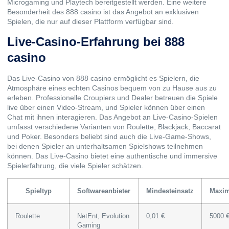
Microgaming und Playtech bereitgestellt werden. Eine weitere
Besonderheit des 888 casino ist das Angebot an exklusiven
Spielen, die nur auf dieser Plattform verfügbar sind.
Live-Casino-Erfahrung bei 888
casino
Das Live-Casino von 888 casino ermöglicht es Spielern, die
Atmosphäre eines echten Casinos bequem von zu Hause aus zu
erleben. Professionelle Croupiers und Dealer betreuen die Spiele
live über einen Video-Stream, und Spieler können über einen
Chat mit ihnen interagieren. Das Angebot an Live-Casino-Spielen
umfasst verschiedene Varianten von Roulette, Blackjack, Baccarat
und Poker. Besonders beliebt sind auch die Live-Game-Shows,
bei denen Spieler an unterhaltsamen Spielshows teilnehmen
können. Das Live-Casino bietet eine authentische und immersive
Spielerfahrung, die viele Spieler schätzen.
Spieltyp
Softwareanbieter
Mindesteinsatz
Maxim
Roulette
NetEnt, Evolution
0,01 €
5000 
Gaming