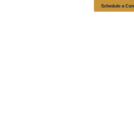
Schedule a Con