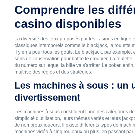
Comprendre les diffé
casino disponibles
La diversité des jeux proposés par les casinos en ligne e
classiques intemporels comme le blackjack, la roulette 
il y en a pour tous les goûts. Le blackjack, par exemple,
sens de l'observation pour battre le croupier. La roulette,
du numéro sur lequel la bille va s'arrêter. Le poker, enfi
maîtrise des règles et des stratégies.
Les machines à sous : un u
divertissement
Les machines à sous constituent l'une des catégories de 
simplicité d'utilisation, leurs thèmes variés et leurs jack
de nombreux joueurs. Il existe différents types de machi
machines vidéo à cinq rouleaux ou plus, en passant par 