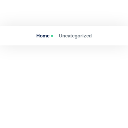
Home
Uncategorized