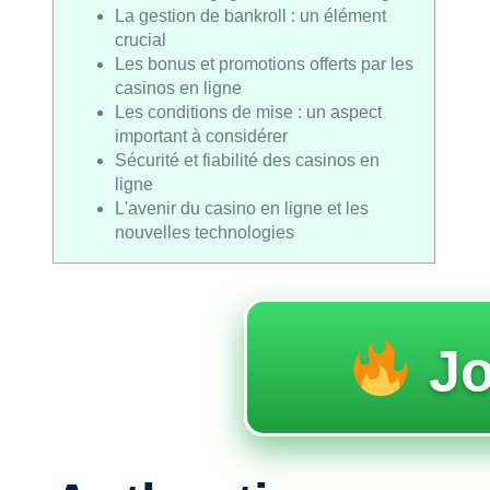
La gestion de bankroll : un élément
crucial
Les bonus et promotions offerts par les
casinos en ligne
Les conditions de mise : un aspect
important à considérer
Sécurité et fiabilité des casinos en
ligne
L'avenir du casino en ligne et les
nouvelles technologies
Jo