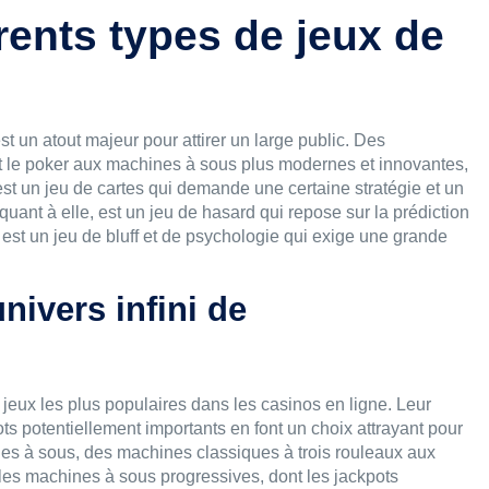
rents types de jeux de
st un atout majeur pour attirer un large public. Des
et le poker aux machines à sous plus modernes et innovantes,
 est un jeu de cartes qui demande une certaine stratégie et un
 quant à elle, est un jeu de hasard qui repose sur la prédiction
n, est un jeu de bluff et de psychologie qui exige une grande
nivers infini de
jeux les plus populaires dans les casinos en ligne. Leur
pots potentiellement importants en font un choix attrayant pour
nes à sous, des machines classiques à trois rouleaux aux
les machines à sous progressives, dont les jackpots