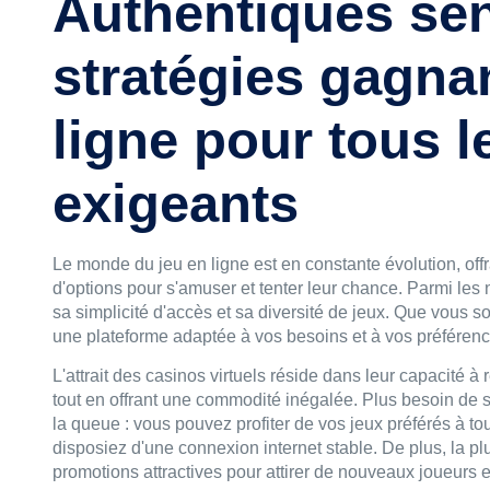
Authentiques sen
stratégies gagna
ligne pour tous l
exigeants
Le monde du jeu en ligne est en constante évolution, off
d'options pour s'amuser et tenter leur chance. Parmi les
sa simplicité d'accès et sa diversité de jeux. Que vous s
une plateforme adaptée à vos besoins et à vos préférenc
L'attrait des casinos virtuels réside dans leur capacité à
tout en offrant une commodité inégalée. Plus besoin de s
la queue : vous pouvez profiter de vos jeux préférés à t
disposiez d'une connexion internet stable. De plus, la p
promotions attractives pour attirer de nouveaux joueurs et 