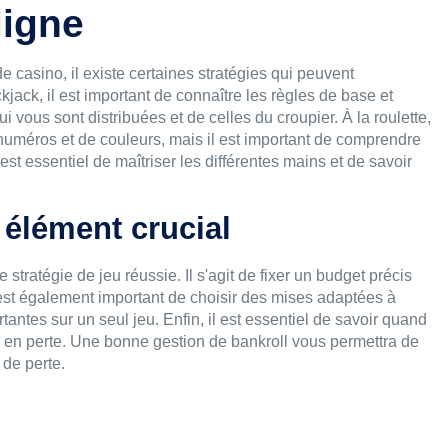
ligne
e casino, il existe certaines stratégies qui peuvent
ack, il est important de connaître les règles de base et
i vous sont distribuées et de celles du croupier. À la roulette,
 numéros et de couleurs, mais il est important de comprendre
est essentiel de maîtriser les différentes mains et de savoir
 élément crucial
stratégie de jeu réussie. Il s'agit de fixer un budget précis
 est également important de choisir des mises adaptées à
tantes sur un seul jeu. Enfin, il est essentiel de savoir quand
ou en perte. Une bonne gestion de bankroll vous permettra de
 de perte.