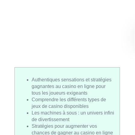
Authentiques sensations et stratégies
gagnantes au casino en ligne pour
tous les joueurs exigeants
Comprendre les différents types de
jeux de casino disponibles
Les machines à sous : un univers infini
de divertissement
Stratégies pour augmenter vos
chances de gagner au casino en ligne