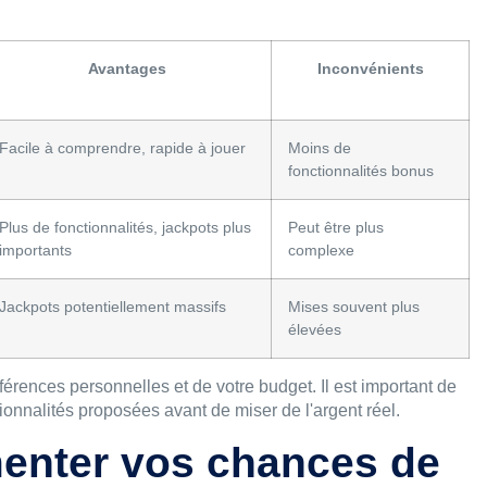
Avantages
Inconvénients
Facile à comprendre, rapide à jouer
Moins de
fonctionnalités bonus
Plus de fonctionnalités, jackpots plus
Peut être plus
importants
complexe
Jackpots potentiellement massifs
Mises souvent plus
élevées
rences personnelles et de votre budget. Il est important de
tionnalités proposées avant de miser de l'argent réel.
menter vos chances de