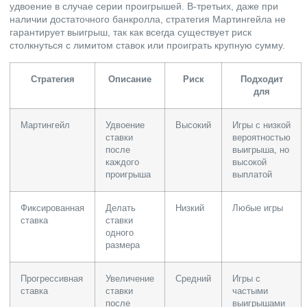
удвоение в случае серии проигрышей. В-третьих, даже при
наличии достаточного банкролла, стратегия Мартингейла не
гарантирует выигрыш, так как всегда существует риск
столкнуться с лимитом ставок или проиграть крупную сумму.
Стратегия
Описание
Риск
Подходит
для
Мартингейл
Удвоение
Высокий
Игры с низкой
ставки
вероятностью
после
выигрыша, но
каждого
высокой
проигрыша
выплатой
Фиксированная
Делать
Низкий
Любые игры
ставка
ставки
одного
размера
Прогрессивная
Увеличение
Средний
Игры с
ставка
ставки
частыми
после
выигрышами