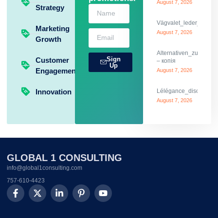
August 7, 2026
Strategy
Vägvalet_leder_dig_g
Marketing
August 7, 2026
Growth
Alternativen_zum_Glü
Sign
Customer
– копія
Up
Engagement
August 7, 2026
Innovation
Lélégance_discrète_d
August 7, 2026
GLOBAL 1 CONSULTING
info@global1consulting.com
757-610-4423