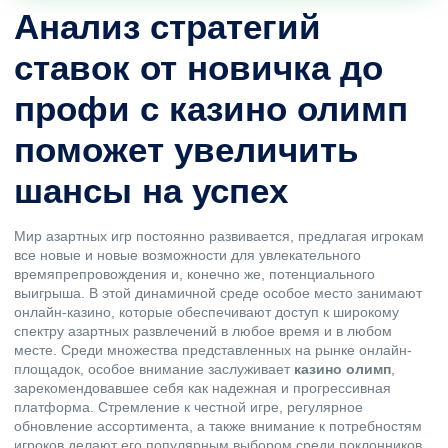
Анализ стратегий
ставок от новичка до
профи с казино олимп
поможет увеличить
шансы на успех
Мир азартных игр постоянно развивается, предлагая игрокам
все новые и новые возможности для увлекательного
времяпрепровождения и, конечно же, потенциального
выигрыша. В этой динамичной среде особое место занимают
онлайн-казино, которые обеспечивают доступ к широкому
спектру азартных развлечений в любое время и в любом
месте. Среди множества представленных на рынке онлайн-
площадок, особое внимание заслуживает
казино олимп
,
зарекомендовавшее себя как надежная и прогрессивная
платформа. Стремление к честной игре, регулярное
обновление ассортимента, а также внимание к потребностям
игроков делают его популярным выбором среди поклонников