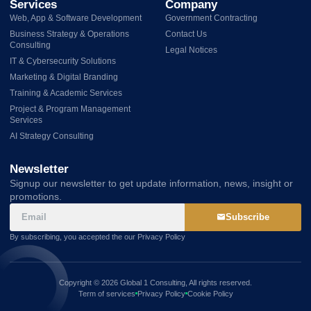
Services
Company
Web, App & Software Development
Government Contracting
Business Strategy & Operations
Contact Us
Consulting
Legal Notices
IT & Cybersecurity Solutions
Marketing & Digital Branding
Training & Academic Services
Project & Program Management
Services
AI Strategy Consulting
Newsletter
Signup our newsletter to get update information, news, insight or
promotions.
Subscribe
By subscribing, you accepted the our Privacy Policy
Copyright © 2026 Global 1 Consulting, All rights reserved.
Term of services
Privacy Policy
Cookie Policy