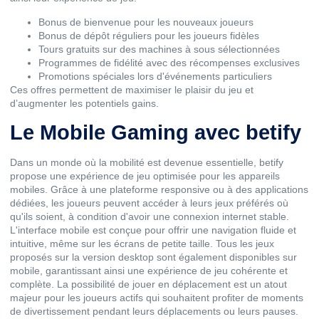
Bonus de bienvenue pour les nouveaux joueurs
Bonus de dépôt réguliers pour les joueurs fidèles
Tours gratuits sur des machines à sous sélectionnées
Programmes de fidélité avec des récompenses exclusives
Promotions spéciales lors d'événements particuliers
Ces offres permettent de maximiser le plaisir du jeu et
d’augmenter les potentiels gains.
Le Mobile Gaming avec betify
Dans un monde où la mobilité est devenue essentielle, betify
propose une expérience de jeu optimisée pour les appareils
mobiles. Grâce à une plateforme responsive ou à des applications
dédiées, les joueurs peuvent accéder à leurs jeux préférés où
qu'ils soient, à condition d'avoir une connexion internet stable.
L'interface mobile est conçue pour offrir une navigation fluide et
intuitive, même sur les écrans de petite taille. Tous les jeux
proposés sur la version desktop sont également disponibles sur
mobile, garantissant ainsi une expérience de jeu cohérente et
complète. La possibilité de jouer en déplacement est un atout
majeur pour les joueurs actifs qui souhaitent profiter de moments
de divertissement pendant leurs déplacements ou leurs pauses.