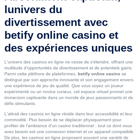
lunivers du
divertissement avec
betify online casino et
des expériences uniques
L'univers des casinos en ligne ne cesse de s'étendre, offrant une
multitude d'opportunités de divertissement et de potentiels gains.
Parmi cette pléthore de plateformes,
betify online casino
se
distingue par son approche innovante et son engagement envers
une expérience de jeu de qualité. Que vous soyez un joueur
expérimenté ou un novice curieux, cet espace virtuel promet une
immersion captivante dans un monde de jeux passionnants et de
défis stimulants.
L'attrait des casinos en ligne réside dans leur accessibilité et leur
commodité. Plus besoin de se déplacer physiquement pour
profiter de l'ambiance d'un casino traditionnel ; tout ce dont vous
avez besoin est une connexion internet et un appareil compatible.
De plus, les casinos en ligne proposent souvent une variété de