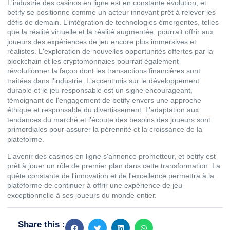
L'industrie des casinos en ligne est en constante évolution, et
betify se positionne comme un acteur innovant prêt à relever les
défis de demain. L'intégration de technologies émergentes, telles
que la réalité virtuelle et la réalité augmentée, pourrait offrir aux
joueurs des expériences de jeu encore plus immersives et
réalistes. L'exploration de nouvelles opportunités offertes par la
blockchain et les cryptomonnaies pourrait également
révolutionner la façon dont les transactions financières sont
traitées dans l'industrie. L'accent mis sur le développement
durable et le jeu responsable est un signe encourageant,
témoignant de l'engagement de betify envers une approche
éthique et responsable du divertissement. L’adaptation aux
tendances du marché et l’écoute des besoins des joueurs sont
primordiales pour assurer la pérennité et la croissance de la
plateforme.
L'avenir des casinos en ligne s'annonce prometteur, et betify est
prêt à jouer un rôle de premier plan dans cette transformation. La
quête constante de l'innovation et de l'excellence permettra à la
plateforme de continuer à offrir une expérience de jeu
exceptionnelle à ses joueurs du monde entier.
Share this :