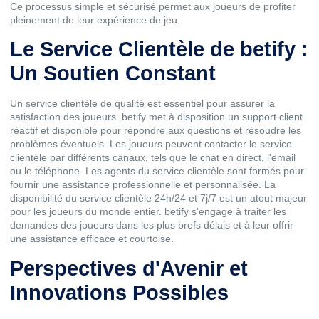
Ce processus simple et sécurisé permet aux joueurs de profiter
pleinement de leur expérience de jeu.
Le Service Clientèle de betify :
Un Soutien Constant
Un service clientèle de qualité est essentiel pour assurer la
satisfaction des joueurs. betify met à disposition un support client
réactif et disponible pour répondre aux questions et résoudre les
problèmes éventuels. Les joueurs peuvent contacter le service
clientèle par différents canaux, tels que le chat en direct, l'email
ou le téléphone. Les agents du service clientèle sont formés pour
fournir une assistance professionnelle et personnalisée. La
disponibilité du service clientèle 24h/24 et 7j/7 est un atout majeur
pour les joueurs du monde entier. betify s'engage à traiter les
demandes des joueurs dans les plus brefs délais et à leur offrir
une assistance efficace et courtoise.
Perspectives d'Avenir et
Innovations Possibles