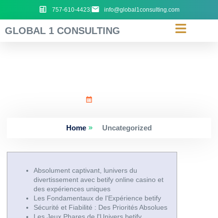
757-610-4423
info@global1consulting.com
GLOBAL 1 CONSULTING
Absolument_captivant_lun
June 24, 2026
Home
Uncategorized
Absolument captivant, lunivers du
divertissement avec betify online casino et
des expériences uniques
Les Fondamentaux de l'Expérience betify
Sécurité et Fiabilité : Des Priorités Absolues
Les Jeux Phares de l'Univers betify